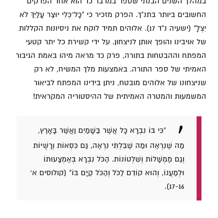
במהלך השנים הבנתי שספר במדבר כד הוא אחד הפרקים
החשובים ביותר בתנ"ך. הפרק מזכיר כי "כָּל־כְּלִי יוּצַר עָלַיִךְ לֹא
יִצְלָ" (ישעיה נ"ד 17). אלוהים תמיד לוקח את ניסיונות הקללות
של אויבינו והופך אותן לניצחון. על ידי קשירת כל יתר קטעי
המפתח וההבטחות בתורה, פרק כד מראה מיהו באמת הגיבור
האמיתי של ספר התורה. באמצעות מלך המשיח, לא רק
שניצחונו של אלוהים מובטח, ניתן בידינו המפתח לביאור
המשמעות והמטרה האמיתית של ההיסטוריה המקראית!
"כִּי בּוֹ נִבְרָא כָּל אֲשֶׁר בַּשָּׁמַיִם וַאֲשֶׁר בָּאָרֶץ,
מַה שֶּׁנִרְאֶה וּמַה שֶּׁבִּלְתִּי נִרְאֶה, גַּם כִּסְאוֹת וְרָשֻׁיּוֹת
וְגַם מֶמְשָׁלוֹת וְשִׁלְטוֹנוֹת. הַכֹּל נִבְרָא בְּאֶמְצָעוּתוֹ
וּלְמַעֲנוֹ, וְהוּא קוֹדֵם לַכֹּל וְהַכֹּל קַיָּם בּוֹ" (קולוסים א'
17-16).