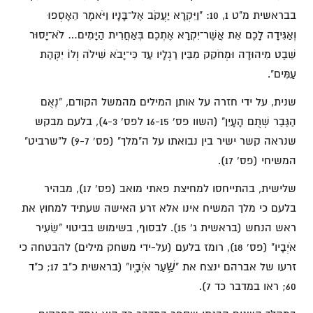
בבראשית מ"ט 1, 10: "וַיִּקְרָא יַעֲקֹב אֶל־בָּנָיו וַיֹּאמֶר הֵאָסְפוּ
וְאַגִּידָה לָכֶם אֵת אֲשֶׁר־יִקְרָא אֶתְכֶם בְּאַחֲרִית הַיָּמִים… לֹא־יָסוּר
שֵׁבֶט מִיהוּדָה וּמְחֹקֵק מִבֵּין רַגְלָיו עַד כִּי־יָבֹא שִׁילֹה וְלוֹ יִקְּהַת
עַמִּים".
שנית, על ידי חזרה על אותן המילים מהמשל הקודם, "נְאֻם
הַגֶּבֶר שְׁתֻם הָעָיִן" (השוו פס' 16-15 לפס' 4-3), בלעם מבקש
שנראה קשר ישיר בין נבואתו על ה"מלך" (פס' 9-7) ל"שרביט"
המשיחי (פס' 17).
שלישית, בהתייחסו למחיצת פאתי מואב (פס' 17), מבהיר
בלעם כי מלך המשיח אינו אלא זרע האישה שעתיד למחוץ את
ראש הנחש (בראשית ג' 15). לבסוף, בשימוש בביטוי "שֵׂעִיר
אֹיְבָיו" (פס' 18), רומז בלעם (על-ידי משחק מילים) להבטחה כי
זרעו של אברהם ינצח את "שַׁ֥עַר אֹיְבָֽיו" (בראשית כ"ב 17; כ"ד
60; ראו במדבר כד 7).