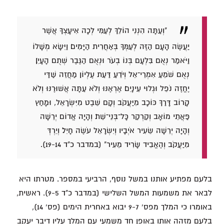
"וְעַתָּה הִנְנִי הוֹלֵךְ לְעַמִּי לְכָה אִיעָצְךָ אֲשֶׁר
יַעֲשֶׂה הָעָם הַזֶּה לְעַמְּךָ בְּאַחֲרִית הַיָּמִים׃ וַיִּשָּׂא מְשָׁלוֹ
וַיֹּאמַר נְאֻם בִּלְעָם בְּנוֹ בְעֹר וּנְאֻם הַגֶּבֶר שְׁתֻם הָעָיִן׃
נְאֻם שֹׁמֵעַ אִמְרֵי־אֵל וְיֹדֵעַ דַּעַת עֶלְיוֹן מַחֲזֵה שַׁדַּי
יֶחֱזֶה נֹפֵל וּגְלוּי עֵינָיִם׃ אֶרְאֶנּוּ וְלֹא עַתָּה אֲשׁוּרֶנּוּ וְלֹא
קָרוֹב דָּרַךְ כּוֹכָב מִיַּעֲקֹב וְקָם שֵׁבֶט מִיִּשְׂרָאֵל, וּמָחַץ
פַּאֲתֵי מוֹאָב וְקַרְקַר כָּל־בְּנֵי־שֵׁת׃ וְהָיָה אֱדוֹם יְרֵשָׁה
וְהָיָה יְרֵשָׁה שֵׂעִיר אֹיְבָיו וְיִשְׂרָאֵל עֹשֶׂה חָיִל׃ וְיֵרְדְּ
מִיַּעֲקֹב וְהֶאֱבִיד שָׂרִיד מֵעִיר" (במדבר כ"ד 19-14).
בלעם מפתיע אותנו במשל נוסף, הרביעי במספר. מטרתו היא
לבאר את משמעות המשל השלישי (במדבר כ"ד 9-5). ראשית,
באומרו כי המלך מפס' 9-7 יבוא באחרית הימים (פס' 14),
בלעם מזהה אותו באופן חד משמעי עם המלך עליו דיבר יעקב