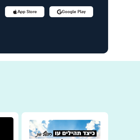
App Store
Google Play