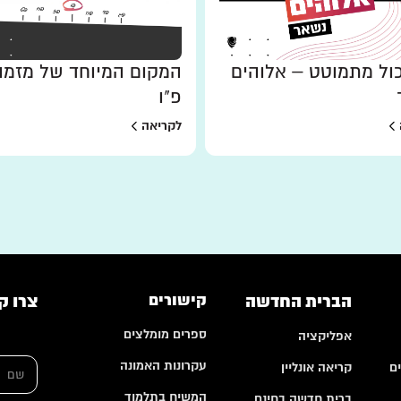
ל מתמוטט – אלוהים
המקום המיוחד של מזמו
פ"ו
לקריאה
הברית החדשה
קישורים
צרו ק
ספרים מומלצים
אפליקציה
ש
עקרונות האמונה
ם
קריאה אונליין
ם
*
המשיח בתלמוד
ברית חדשה בחינם