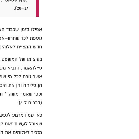
17–20).
נוספת לכך שחרון–אפו
חדש המציית לאלוהים, נ
בעיצומו של המשפט, ח
סיילהאמר, הנביא מש
אשר זורח לכל מי שמ
וכפי שאמר משה, " וּמָל יְהוָ
(דברים ל 6).
כאן טמון מרגוע לנפש
שאוכל לעשות זאת לא 
מזכיר לאלוהים את הב