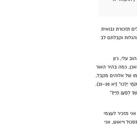
קדש הראשון (יחזקאל י 4, 18, יא 23), אנו מקבלים תזכורת נבואית
מהגלות וקבלתם לב
 עלי, ג'ון
כן, כמה בהיר האור
ו של אלוהים מקבל,
הן סליחה והן את היכולת לשמוע בקולו. במילותיו של יחזקאל, "וְנָתַתִּי לָהֶם לֵב בָּשָׂר׃ לְמַעַן בְּחֻקֹּתַי יֵלֵכוּ" (יא 20–21).
לְמַעַן חַיֶּיךָ"
אני מזכיר לעצמי
ול וייאוש, אני