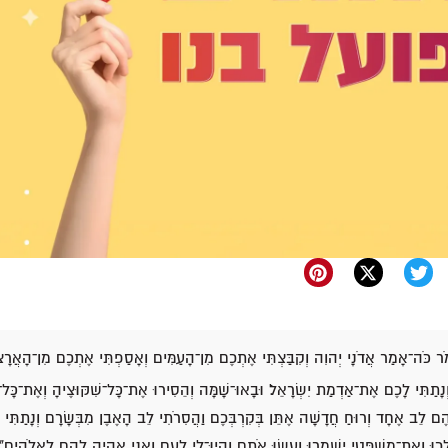
ֹר כֹּה־אָמַר אֲדֹנָי יְהוִה וְקִבַּצְתִּי אֶתְכֶם מִן־הָעַמִּים וְאָסַפְתִּי אֶתְכֶם מִן־הָאֲרָ
ָתַתִּי לָכֶם אֶת־אַדְמַת יִשְׂרָאֵל׃ וּבָאוּ־שָׁמָּה וְהֵסִירוּ אֶת־כָּל־שִׁקּוּצֶיהָ וְאֶת־כָּל־
 לָהֶם לֵב אֶחָד וְרוּחַ חֲדָשָׁה אֶתֵּן בְּקִרְבְּכֶם וַהֲסִרֹתִי לֵב הָאֶבֶן מִבְּשָׂרָם וְנָתַתִּי
יֵלֵכוּ וְאֶת־מִשְׁפָּטַי יִשְׁמְרוּ וְעָשׂוּ אֹתָם וְהָיוּ־לִי לְעָם וַאֲנִי אֶהְיֶה לָהֶם לֵאל