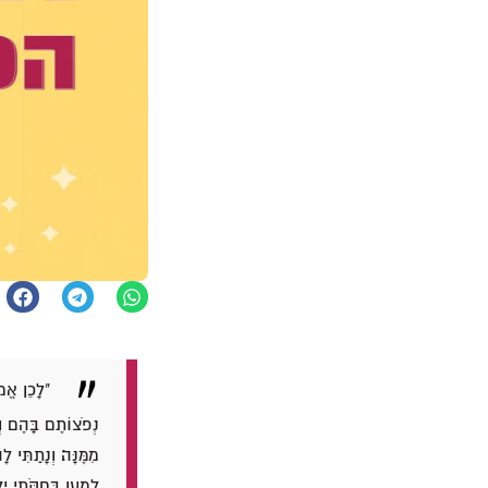
"לָכֵן אֱמ
נְפֹצוֹתֶם בָּהֶם וְנ
מִמֶּנָּה׃ וְנָתַתִּי
לְמַעַן בְּחֻקֹּתַי 