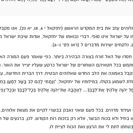
אפילו בזמן שכבוד האלוהים עזב את בית המ
 על ישראל אינו סופי. דברי נבואתו של יחזקאל, אודות שיבת ישראל 
לקחים ישירות מדברים ל (ראו פס' 1–6).
סדו של האל זורח בצורה הבהירה ביותר. כפי שאמר פעם המורה האהוב
תמש בכל חטאיהם השחורים של ישראל כרקע שעליו יצייר את האור. וא
קבל באמונה את הלב החדש שאלוהים הבטיח. דרך הברית החדשה, עמ
ה אֱלֹהֶיךָ אֶת־לְבָבְךָ… לְאַהֲבָה אֶת־יְהוָה אֱלֹהֶיךָ בְּכָל־לְבָבְךָ וּבְכָל־נַפְשְׁךָ 
 ועידוד מדהים. בכל פעם שאני נאבק בבשרי לקיים את מצוות אלוהים, 
בחיל ולא בכוח הבשר, אלא רק בזכות רוח הקודש. לכן, ברגעים של תסכ
טחתו לתת לי את הרצון ואת הכוח לציית לו.