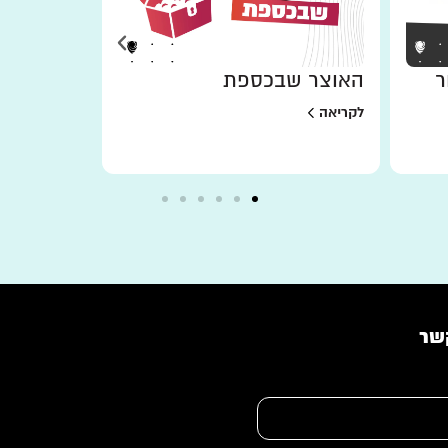
ר
האוצר שבכספת
למען מי 
לקריאה
לקריאה
שר