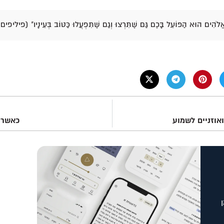
ֱלֹהִים הוּא הַפּוֹעֵל בָּכֶם גַּם שֶׁתִּרְצוּ וְגַם שֶׁתִּפְעֲלוּ כַּטּוֹב בְּעֵינָיו" (פיליפים ב 3
ואוזניים לשמוע
כאשר 