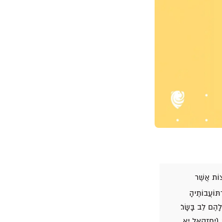
צוֹת אֲשֶׁר
תּוֹעֲבוֹתֶיהָ
 לָהֶם לֵב בָּשָׂר׃
ֹהִים" (יחזקאל יא