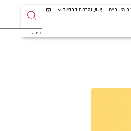
ים משיחיים
יֵשׁוּעַ והברית החדשה