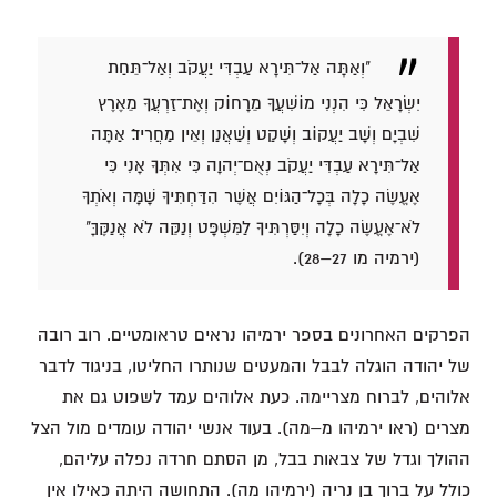
"וְאַתָּה אַל־תִּירָא עַבְדִּי יַעֲקֹב וְאַל־תֵּחַת
יִשְׂרָאֵל כִּי הִנְנִי מוֹשִׁעֲךָ מֵרָחוֹק וְאֶת־זַרְעֲךָ מֵאֶרֶץ
שִׁבְיָם וְשָׁב יַעֲקוֹב וְשָׁקַט וְשַׁאֲנַן וְאֵין מַחֲרִיד׃ אַתָּה
אַל־תִּירָא עַבְדִּי יַעֲקֹב נְאֻם־יְהוָה כִּי אִתְּךָ אָנִי כִּי
אֶעֱשֶׂה כָלָה בְּכָל־הַגּוֹיִם אֲשֶׁר הִדַּחְתִּיךָ שָׁמָּה וְאֹתְךָ
לֹא־אֶעֱשֶׂה כָלָה וְיִסַּרְתִּיךָ לַמִּשְׁפָּט וְנַקֵּה לֹא אֲנַקֶּךָּ"
(ירמיה מו 27–28).
הפרקים האחרונים בספר ירמיהו נראים טראומטיים. רוב רובה
של יהודה הוגלה לבבל והמעטים שנותרו החליטו, בניגוד לדבר
אלוהים, לברוח מצריימה. כעת אלוהים עמד לשפוט גם את
מצרים (ראו ירמיהו מ–מה). בעוד אנשי יהודה עומדים מול הצל
ההולך וגדל של צבאות בבל, מן הסתם חרדה נפלה עליהם,
כולל על ברוך בן נריה (ירמיהו מה). התחושה היתה כאילו אין