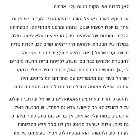
לאן לברוח ואין מקום בטוח עלי–אדמות.
אך דווקא באותו גיא צל–מוות, ירמיהו הזכיר לעם כי יש מקום
אחד בו יוכלו למצוא שקט, נחמה ומרגוע מפחדיהם: הבטחותיו
הבלתי–מותנות של אלוהים. פרק מו 27 אינו אלא ציטוט מילה
במילה של הבטחת אלוהים דרך ירמיהו קודם לכן, לכרות ברית
חדשה עם ישראל (ראה ירמיהו ל 10); ירמיהו מו 28 רומז
להבטחת אלוהים כבר בפי משה, לכריתת ברית חדשה (דברים
ל 1, 4). חמושים בהבטחות האל, הדבר היחיד שאליו נזקקו
ישראל בעוד הם מתמודדים עם פחדיהם המוצדקים, היה
אמונה. אפילו אמונוה בגודל גרגר חרדל היתה מספיקה להם.
להתעדכן תדיר באירועים האקטואליים בישראל וברחבי העולם,
עלול להוביל לא רק לייאוש אלא גם לפחד. יש הרגשה כאילו
אין מקום בטוח עלי–אדמות. אך בדיוק כמו בתקופת ירמיהו, כך
גם כיום; אלוהי ישראל הנאמן נתן לנו ספר מלא בהבטחות
לעתיד טוב ולתקווה. הוא מבטיח לנו, אפילו בעיצומם של צער