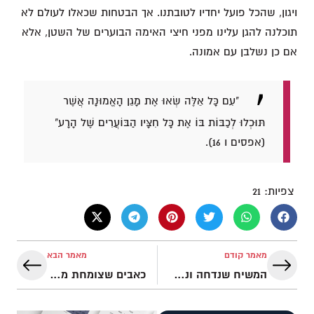
ויגון, שהכל פועל יחדיו לטובתנו. אך הבטחות שכאלו לעולם לא
תוכלנה להגן עלינו מפני חיצי האימה הבוערים של השטן, אלא
אם כן נשלבן עם אמונה.
"עִם כָּל אֵלֶּה שְׂאוּ אֶת מָגֵן הָאֱמוּנָה אֲשֶׁר
תּוּכְלוּ לְכַבּוֹת בּוֹ אֶת כָּל חִצָּיו הַבּוֹעֲרִים שֶׁל הָרָע"
(אפסים ו 16).
צפיות:
21
מאמר קודם
מאמר הבא
המשיח שנדחה ונבחר
כאבים שצומחת מהם תקווה