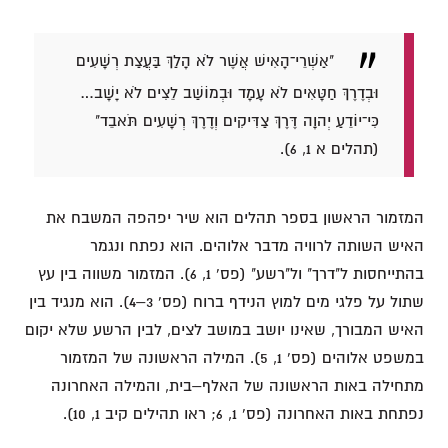
"אַשְׁרֵי־הָאִישׁ אֲשֶׁר לֹא הָלַךְ בַּעֲצַת רְשָׁעִים
וּבְדֶרֶךְ חַטָּאִים לֹא עָמָד וּבְמוֹשַׁב לֵצִים לֹא יָשָׁב…
כִּי־יוֹדֵעַ יְהוָה דֶּרֶךְ צַדִּיקִים וְדֶרֶךְ רְשָׁעִים תֹּאבֵד"
(תהלים א 1, 6).
המזמור הראשון בספר תהלים הוא שיר יפהפה המשבח את
האיש השותה לרוויה מדבר אלוהים. הוא נפתח ונגמר
בהתייחסות ל"דרך" ול"רשע" (פס' 1, 6). המזמור משווה בין עץ
שתול על פלגי מים למוץ הנידף ברוח (פס' 3–4). הוא מנגיד בין
האיש המבורך, שאינו יושב במושב לצים, לבין הרשע שלא יקום
במשפט אלוהים (פס' 1, 5). המילה הראשונה של המזמור
מתחילה באות הראשונה של האלף–בית, והמילה האחרונה
נפתחת באות האחרונה (פס' 1, 6; ראו תהילים קיב 1, 10).