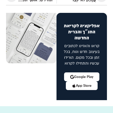
עֲמָלֵק לֹא יִגְבַּר
תהילים: אוסף תפילות או סיפור אחד גדול?
אפליקציה לקריאת
התנ״ך והברית
החדשה
קראו והאזינו לכתובים
בעיצוב חדש ונוח, בכל
זמן ובכל מקום. הורידו
עכשיו והתחילו לקרוא
Google Play
App Store