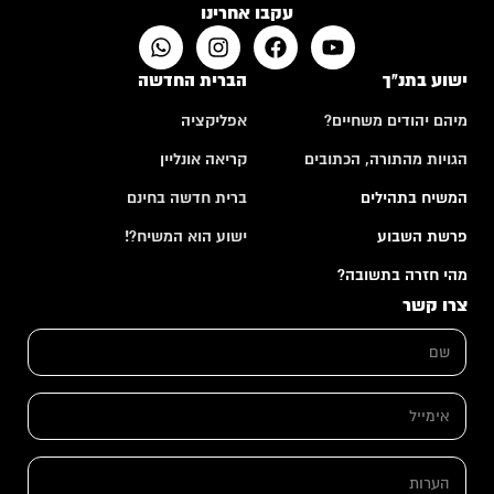
עקבו אחרינו
ישוע בתנ"ך
הברית החדשה
מיהם יהודים משחיים?
אפליקציה
הגויות מהתורה, הכתובים
קריאה אונליין
המשיח בתהילים
ברית חדשה בחינם
פרשת השבוע
ישוע הוא המשיח?!
מהי חזרה בתשובה?
צרו קשר
ש
ם
*
א
א
י
י
מ
מ
י
י
י
ה
י
ל
ע