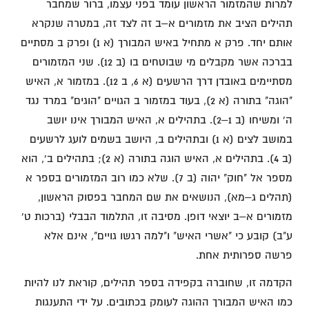
למרות שהמזמור הראשון עומד בפני עצמו, ברור שמחבר
תהילים הציב את מזמורים א–ב זה לצד זה, במטרה שנקרא
אותם יחד. פרק א מתחיל באיש המבורך (א 1) ופרק ב מסתיים
בברכה אשר מקבלים מי שבוטחים בו (ב 12). שני המזמורים
מסתיימים באובדן דרך הרשעים (א 6, ב 12). במזמור א, האיש
"הוגה" בתורה (א 2), בעוד במזמור ב הגויים "הוגים" במרד נגד
ה' ומשיחו (ב 1–2). בתהילים א, האיש המבורך אינו יושב
במושב לצים (א 1) ובתהילים ב, היושב בשמים לועג לרשעים
(ב 4). בתהילים א, האיש הוגה בתורה (א 2); בתהילים ב', הוא
מספר אל "חוק" יהוה (ב 7). שלא כמו רוב המזמורים בספר א
(תהלים ג–מא), הנושאים את שם המחבר בפסוק הראשון,
מזמורים א–ב יוצאי דופן. מסיבה זו, התלמוד הבבלי (ברכות ט'
ע"ב) קובע כי "אשרי האיש" ו"למה רגשו גויים", אינם אלא
פרשה ספרותית אחת.
הקדמה זו, שחוברה בקפידה בספר תהילים, קוראת לנו להיות
כמו האיש המבורך ההוגה לעומק בכתובים. על ידי התענגות