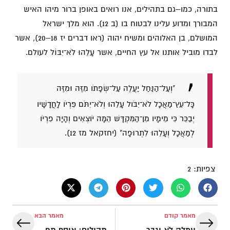
בתורה, כמו–גם בתהילים, אנו רואים באופן ברור מיהו האיש
המבורך ומדוע עלינו לבטוח בו (ב 12). הוא מלך ישראל
המושלם, בן האלוהים ומשיח יהוה (ראו דברים יז 18–20), אשר
לבדו מוביל אותנו אל עץ החיים, אשר עָלֵהוּ לֹא־יִבּוֹל לעולם.
"וְעַל־הַנַּחַל יַעֲלֶה עַל־שְׂפָתֹו מִזֶּה וּמִזֶּה
כָּל־עֵץ־מַאֲכָל לֹא־יִבֹּול עָלֵהוּ וְלֹא־יִתֹּם פִּרְיֹו לָחֳדָשָׁיו
יְבַכֵּר כִּי מֵימָיו מִן־הַמִּקְדָּשׁ הֵמָּה יֹוצְאִים וְהָיָה פִרְיֹו
לְמַאֲכָל וְעָלֵהוּ לִתְרוּפָה" (יחזקאל מז 12).
צפיות:
2
מאמר קודם
מאמר הבא