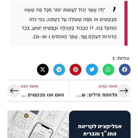
"וְלוֹ אֲשֶׁר יָכוֹל לַעֲשׂוֹת יוֹתֵר מִכָּל מַה שֶּׁאָנוּ
מְבַקְשִׁים אוֹ מִמַּה שֶּׁעוֹלֶה עַל דַּעְתֵּנוּ, כְּפִי כֹּחוֹ
הַפּוֹעֵל בָּנוּ, לוֹ הַכָּבוֹד בַּקְּהִלָּה וּבַמָּשִׁיחַ יֵשׁוּעַ, בְּכָל
הַדּוֹרוֹת לְעוֹלָם וָעֶד. אָמֵן" (אפסים ג 20–21).
צפיות:
2
מאמר קודם
מאמר הבא
מלחמת מילים: שקר מול אמת
האם אנו מבקשים את הדבר הנכון?
אפליקציה לקריאת
התנ״ך והברית