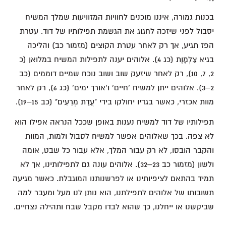
בכנות גמורה, איננו מוכנים לחוויות המזוויעות שמלך המשיח
יסבול לפני שיזכה לחגוג את הגשמת תפילותיו של דוד. עטרת
הפז תגיע, אך רק לאחר עטרת הקוצים (מזמור כב) והליכה
בגיא צַלְמָוֶת (כג 4). אלוהים יענה לתפילות המשיח במלואן (כ
2, 7, 10), רק לאחר שיזעק שוב ושוב נוכח שמיים דוממים (כב
2–3). אלוהים ייתן למשיח 'חיים' ו'אורך ימים' (כג 6), רק לאחר
מוות אכזרי, כאשר בגדיו יחולקו בידי "עֲדַת מְרֵעִים" (כב 15–19).
תפילותיו של דוד למשיח נענות באופן שככל הנראה אפילו הוא
לא צפה. בכך שאלוהים אפשר למשיח לסבול ולמות, המוות
והקבר הובסו, לא רק עבור המלך, אלא עבור כל שבט, אומה
ולשון (מזמור כב 23–32). אלוהים עונה גם לתפילותינו, אך לא
תמיד בהתאם לציפיותינו או לפרשנותנו המוגבלת. כאשר מגיעה
תשובותו של אלוהים לתפילתנו, הוא נותן לנו מעל ומעבר למה
שביקשנו או ייחלנו, כך שהוא לבדו מקבל שבח ותהילה נצחיים.