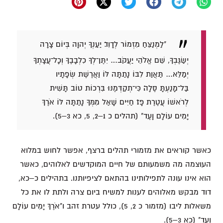
"לַמְנַצֵּחַ מִזְמוֹר לְדָוִד׃ יַעַנְךָ יְהוָה בְּיוֹם צָרָה
יְשַׂגֶּבְךָ, שֵׁם אֱלֹהֵי יַעֲקֹב… יִתֶּן־לְךָ כִלְבָבֶךָ וְכָל־עֲצָתְךָ
יְמַלֵּא… תַּאֲוַת לִבּוֹ נָתַתָּה לּוֹ וַאֲרֶשֶׁת שְׂפָתָיו
בַּל־מָנַעְתָּ סֶּלָה׃ כִּי־תְקַדְּמֶנּוּ בִּרְכוֹת טוֹב תָּשִׁית
לְרֹאשׁוֹ עֲטֶרֶת פָּז׃ חַיִּים שָׁאַל מִמְּךָ נָתַתָּה לּוֹ אֹרֶךְ
יָמִים עוֹלָם וָעֶד" (תהלים כ 1–2, 5, כא 3–5).
כאשר קוראים את מזמורי תהלים ברצף, אפשר לחוש במלוא
העוצמה מה משמעותם של חיים המוקדשים לאלוהים, כאשר
הוא אינו עונה לתפילותינו בהתאם לציפיותנו. בתהילים כ–כא,
דוד מבקש מאלוהים לענות למשיח ביום צרה ולתת לו את כל
משאלות ליבו (מזמור כ 2, 5), כולל עטרת זהב ו"אֹרֶךְ יָמִים עוֹלָם
וָעֶד" (כא 3–5).