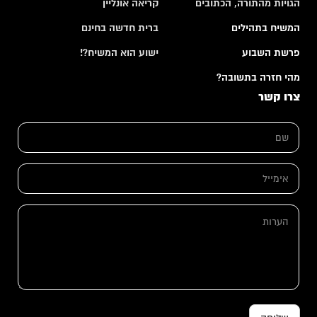
הגויות מהתורה, הכתובים
קריאה אונליין
המשיח בתהילים
ברית חדשה בחינם
פרשת השבוע
ישוע הוא המשיח?!
מהי חזרה בתשובה?
צרו קשר
*
ש
א
ם
י
*
מ
י
א
י
י
ל
מ
א
י
ה
י
י
ע
מ
ל
ר
י
*
ו
י
ת
ל