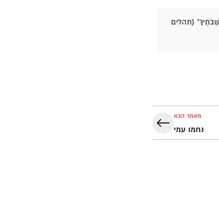
מַחְשְׁבֹתֶיךָ" (תהלים
מאמר הבא
נחמו עמי