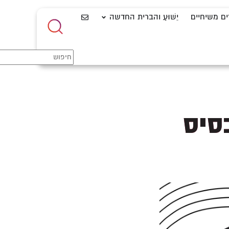
ים משיחיים
יֵשׁוּעַ והברית החדשה
סיס