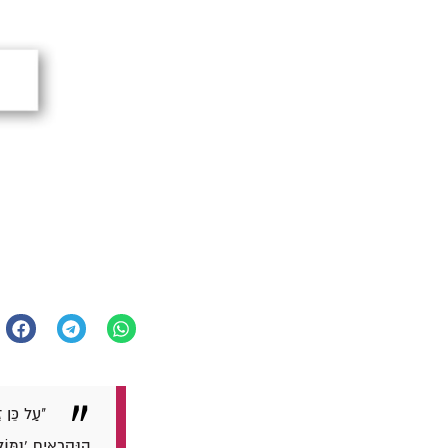
"עַל כֵּן ז
הַנִּקְרָאִים 'נִמּו