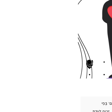
ם' בְּפִי
ַ, זָרִים לַעֲדַת