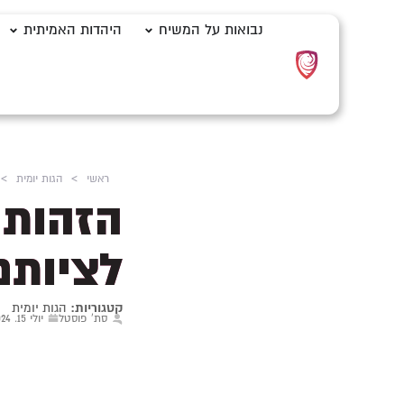
נבואות על המשיח
היהדות האמיתית
ראשי
>
הגות יומית
>
הזהות 
לציותם
קטגוריות:
הגות יומית
סת' פוסטל
יולי 15, 2024