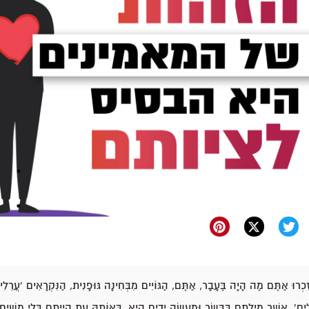
ִכְרוּ אַתֶּם מֶה הָיָה בֶּעָבָר, אַתֶּם, הַגּוֹיִים מִבְּחִינָה גּוּפָנִית, הַנִּקְרָאִים 'עֲרֵלִי
ֹלִים', אֲשֶׁר מִילָתָם בַּבָּשָׂר וּמַעֲשֵׂה יָדַיִם הִיא. בְּאוֹתָהּ עֵת הֱיִיתֶם בְּלִי מָשִׁיח