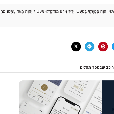
ְתַּנִי יְהוָה בְּפָעֳלֶךָ בְּמַעֲשֵׂי יָדֶיךָ אֲרַנֵּן׃ מַה־גָּדְלוּ מַעֲשֶׂיךָ יְהוָה מְאֹד עָמְקוּ 
 כב שבספר תהלים