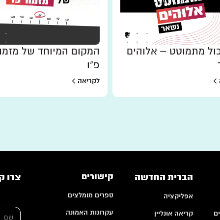
ל מתמוטט – אלוהים
המקום המיוחד של מזמו
פ"ו
לקריאה
הברית החדשה
קישורים
צרו ק
ספרים מומלצים
אפליקציה
ש
עקרונות האמונה
ם
קריאה אונליין
ם