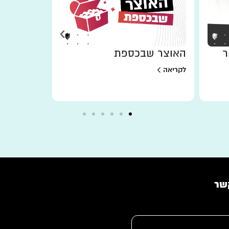
ר
האוצר שבכספת
למען מי 
לקריאה
לקריאה
שר