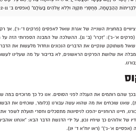
ם לִבְרִיתוֹת הַהַבְטָחָה, מְחֻסְּרֵי תִּקְוָה וּלְלֹא אֱלֹהִים בָּעוֹלָם" (אפסים ב' 12-11).
יוויים במחצית השנייה של אגרת שאול לאפסים (פרקים ד'-ו'), אך רק 
הראשונה של האגרת (פרקים א'-ג'): "זִכְרוּ" (ב' 11). ההשלכה של המבנה הספ
 שאול משתוקק שנקיים את הדברים הנכונים ונחדול מלעשות את הדברים
בלה את שלושת הפרקים הראשונים, לא בדיבור על מה שעלינו לעשות
רנו.
וס
בכך שהם רותמים את העגלה לפני הסוסים. אנו כל כך מרוכזים במה שע
ת), שאנו שוכחים את מה שהוא עשה עבורנו (כלומר, שוכחים את הבשו
רנו, חיינו הרוחניים יהפכו לניסיונות מתסכלים וחסרי תועלת לשפר את
ו של אלוהים כך שיחיו נכון, על ידי הדגשת הדבר הבא: "אנחנו אוהבים 
פסיים א'-ג')" (ראו יוח"א ד' 19).