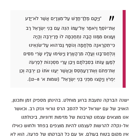
"וַיָּקָם מֶלֶךְ־חָדָשׁ עַל־מִצְרָיִם אֲשֶׁר לֹא־יָדַע
אֶת־יוֹסֵף׃ וַיֹּאמֶר אֶל־עַמּוֹ הִנֵּה עַם בְּנֵי יִשְׂרָאֵל רַב
וְעָצוּם מִמֶּנּוּ׃ הָבָה נִתְחַכְּמָה לוֹ פֶּן־יִרְבֶּה וְהָיָה
כִּי־תִקְרֶאנָה מִלְחָמָה וְנוֹסַף גַּם־הוּא עַל־שֹׂנְאֵינוּ
וְנִלְחַם־בָּנוּ וְעָלָה מִן־הָאָרֶץ׃ וַיָּשִׂימוּ עָלָיו שָׂרֵי מִסִּים
לְמַעַן עַנֹּתוֹ בְּסִבְלֹתָם וַיִּבֶן עָרֵי מִסְכְּנוֹת לְפַרְעֹה
אֶת־פִּתֹם וְאֶת־רַעַמְסֵס׃ וְכַאֲשֶׁר יְעַנּוּ אֹתוֹ כֵּן יִרְבֶּה וְכֵן
יִפְרֹץ וַיָּקֻצוּ מִפְּנֵי בְּנֵי יִשְׂרָאֵל" (שמות א' 8–12).
ישנה הברקה נתעבת ברוע מוחלט. בהינתן מספיק זמן ותכנון,
האויב של עם ישראל יכול להסב הרס נוראי ונזק רב. וכאשר
אנו מוצאים עצמנו קורבנות של מזימות זדוניות, ביכולתנו
אל-נקלה להרשות לעצמנו להיות מוצפים בפחד ולחוש כאילו
אין מקום בטוח בעולם. אך עם כל הברקתו של פרעה, הוא לא