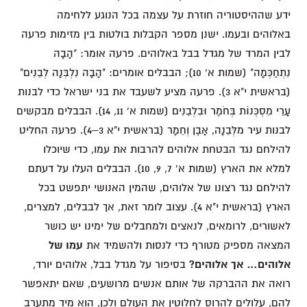
ידע שההיסטוריה חוזרת על עצמה בכל הנוגע ללחימה
באלוהים ובעמו. ישנן מספר הקבלות בולטות בין מזימות פרעה
לבין המרד של מגדל בבל באלוהים. פרעה אומר: "הָבָה
נִתְחַכְּמָה" (שמות א' 10); הבבלים אומרים: "הָבָה נִלְבְּנָה לְבֵנִים"
(בראשית י"א 3). פרעה מציע לשעבד את בני ישראל כדי לבנות
עָרֵי מִסְכְּנוֹת בְּחֹמֶר וּבִלְבֵנִים (שמות א' 11, 14). הבבלים מבקשים
לבנות עיר מלְּבֵנָה, אָבֶן וְחֵמָר (בראשית י"א 3–4). פרעה החליט
להילחם נגד הבטחת אלוהים להרבות את עמו, כדי שיוכלו
למלא את הארץ (שמות א' 7, 9, 10). הבבלים העלו על דעתם
להילחם נגד רצונו של אלוהים, שהמין האנושי יתפשט בכל
הארץ (בראשית י"א 4). עצוב לומר זאת, אך לבבלים, למצרים,
לאשורים, לרומאים, לנאצים ולמחבלים של ימינו יש כושר
המצאה מספיק מטורף כדי לנסות ולהשמיד את
עמו של
אלוהים…
אך אלוהים?
בסיפור על מגדל בבל, אלוהים יורד,
רואה את ההברקה של אותם אנשים מרושעים, שאם יתאפשר
להם, עלולים להרוס לחלוטין את העולם ולכן, הוא מיד מתערב