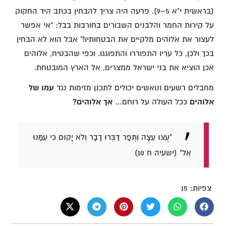
(בראשית י"א 5–9). פרעה היה צריך להבחין בכתב היד החקוק
על קירות החמר והלבנים השבורים בחורבות בבל: "אי אפשר
לעצור את אלוהים מלקיים את הבטחותיו!" אבל הוא לא הבחין
בכך ולכן, כל עריו התפוררו והתפוגגו. וכפי שהבטיח, אלוהים
אכן הוציא את בני ישראל ממצרים, אל הארץ המובטחת.
מחבלים רשעים ונואשים יכולים לתכנן מזימות נגד
עמו של
אלוהים
ככל העולה על רוחם…
אך אלוהים?
"עֻצוּ עֵצָה וְתֻפָר דַּבְּרוּ דָבָר וְלֹא יָקוּם כִּי עִמָּנוּ
אֵל" (ישעיה ח 10)
צפיות:
15