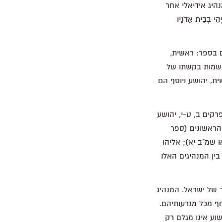
יג אידיאלי אחר
 בְּבֵית אֲדֹנָיו
ם בספר: ראשית,
גשמות בקשתו של
 ההבטחה (השווו את יהושע כד 32 לבראשית לה 25-24). שלישית, יהושע ויוסף הם
קים ב, ט-י, יהושע
הראשונים (ספר
 שמ"ב יא); אליהו
לאליהו ולמשה (ראו מל"ב' ב 14-13). האנלוגיות בין המנהיגים האלו
 של ישראל. המנהיג
ף מכל מגרעותיהם.
שוע אינו מגלם רק