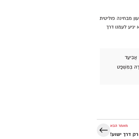
ון מבחינה פוליטית
 יגיע לעמנו דרך
ר אֲבִיעַד
הּ בְּמִשְׁפָּט
מאמר הבא
רק דרך ישוע!