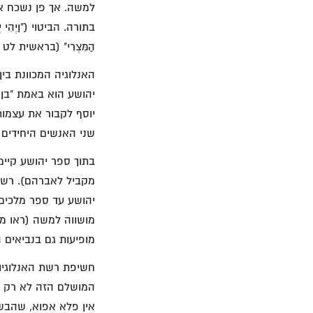
למשה. אך פן נשכח א
בתורה. הביטוי ("וַיְהִי יְה
הַמִּצְרִי" (בראשית לט 2; ראו פס' 21).
האנלוגיה המכוונת בי
יהושע הוא באמת "בן
שני האנשים היחידים בתנ"ך
בתוך ספר יהושע קיימ
מקביל לאברהם). רשת 
יהושע עד ספר מלכים 
מופיעות גם בנביאים ה
חשיפת רשת האנלוגיות
המושלם הזה לא רק שמ
אין פלא אפוא, שהבשור