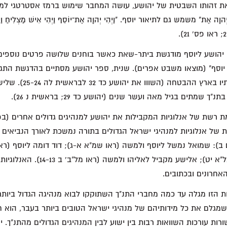
ת זהותו השבטית של יהושע, עושה המחבר שימוש ברמז אסטרטגי למנה
וָה אֶת" משמש גם לתיאור יוסף. "וַיְהִי יְהוָה אֶת־יוֹסֵף וַיְהִי אִישׁ מַצְלִיחַ וַיְהִי
ן יהושע ליוסף מודגשת ביתר-שאת כאשר בוחנים שלושה פרטים נוספי
 יוסף" (מוצאו משבט אפרים). שנית, ספר יהושע מסתיים בהדגשת הת
יוסף לקבור את עצמותיו בארץ
 שמתים בגיל מאה ועשר שנים (יהושע כד 29; בראשית נ 26).
ת רשת של אנלוגיות המקבילות את יהושע למנהיגים גדולים אחרים (בפר
של אנלוגיות למנהיגי ישראל הגדולים בתורה נמשכת לאורך הנביאים 
ב): שמואל נמשל ליוסף ולמשה (ראו שמ"א א-ג); דוד דומה ליוסף (ראו
מושווה למשה (ראו מל"א יט); אלישע מקביל 
אחרונים ובכתובים.
 הזו מגלה עד כמה מחברי התנ"ך השתוקקו לבוא מנהיגה הגדול ביותר
גלם את כל מידותיהם של מנהיגי ישראל הטובים ביותר בעבר, הוא ח
ות עורכות השוואות רבות בין ישוע לבין המנהיגים הגדולים מהתנ"ך. י