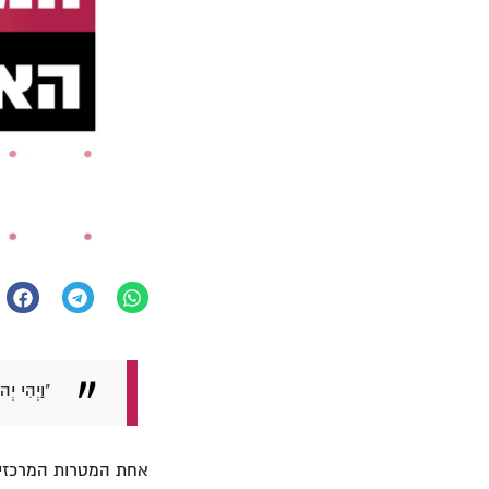
"וַיְהִי יְ
אחת המטרות המרכזיו