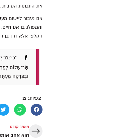
את התכונות הטובות ב
אם נעבור ליישום מעש
והמפולג בו אנו חיים.
הקלפי אלא דרך בן דוד
"כִּי־יֶלֶד י
שַׂר־שָׁלוֹם׃ לְמַרְב
וּבִצְדָקָה מֵעַתָּ
צפיות:
12
מאמר קודם
הוא אהב אותנ