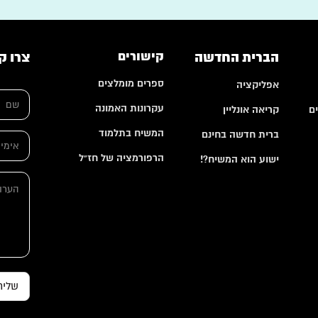
הברית החדשה
קישורים
צרו ק
ספרים מומלצים
אפליקציה
ש
ם
עקרונות האמונה
ם
קריאה אונליין
*
המשיח בתלמוד
ברית חדשה בחינם
א
י
הרפורמציה של חז"ל
ישוע הוא המשיח?!
מ
א
י
ה
י
י
ע
מ
ל
ר
י
*
ו
י
ת
ל
ש
ם
ש
ם
שליח