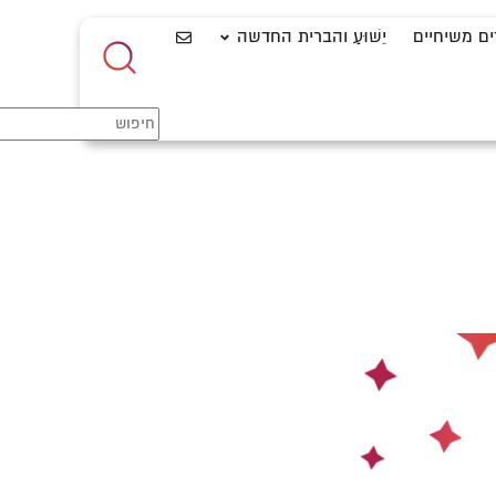
ים משיחיים
יֵשׁוּעַ והברית החדשה