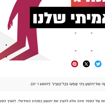
הוָה אֶת־יְהוֹשֻׁעַ וַיְהִי שָׁמְעוֹ בְּכָל־הָאָרֶץ" (יהושע ו' 27).
ת של הספר אינה אלא להציג את יהושע כמנהיג האידאלי. לאורך הספ