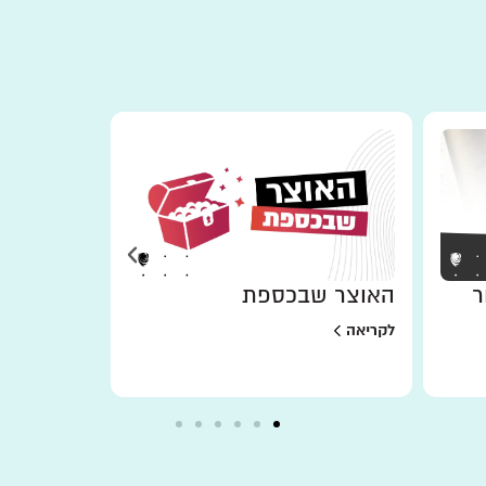
ר
האוצר שבכספת
למען מי 
לקריאה
לקריאה