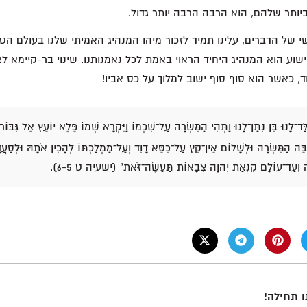
יותר שלהם, הוא הרבה הרבה יותר גדול.
י של הדברים, עלינו תמיד לזכור מיהו המנהיג האמיתי שלנו בעולם הטע
 ישוע הוא המנהיג היחיד הראוי באמת לכל נאמנותנו. שינוי בר-קיימא לא
, כאשר הוא סוף סוף ישוב למלוך על כס אביו!
ֻלַּד־לָנוּ בֵּן נִתַּן־לָנוּ וַתְּהִי הַמִּשְׂרָה עַל־שִׁכְמוֹ וַיִּקְרָא שְׁמוֹ פֶּלֶא יוֹעֵץ אֵל גִּבּוֹ
ֵּה הַמִּשְׂרָה וּלְשָׁלוֹם אֵין־קֵץ עַל־כִּסֵּא דָוִד וְעַל־מַמְלַכְתּוֹ לְהָכִין אֹתָהּ וּלְסַעֲדָ
ה וְעַד־עוֹלָם קִנְאַת יְהוָה צְבָאוֹת תַּעֲשֶׂה־זֹּאת" (ישעיה ט 6-5).
ו תחילה!