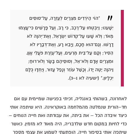
"הוֹי הַיֹּרְדִים מִצְרַיִם לְעֶזְרָה, עַל־סוּסִים
יִשָּׁעֵנוּ; וַיִּבְטְחוּ עַל־רֶכֶב, כִּי רָב, וְעַל פָּרָשִׁים כִּי־עָצְמוּ
מְאֹד; וְלֹא שָׁעוּ עַל־קְדוֹשׁ יִשְׂרָאֵל, וְאֶת־יְהוָה לֹא
דָרָשׁוּ. וְגַם־הוּא חָכָם, וַיָּבֵא רָע, וְאֶת־דְּבָרָיו לֹא
הֵסִיר; וְקָם עַל־בֵּית מְרֵעִים, וְעַל־עֶזְרַת פֹּעֲלֵי אָוֶן.
וּמִצְרַיִם אָדָם וְלֹא־אֵל, וְסוּסֵיהֶם בָּשָׂר וְלֹא־רוּחַ;
וַיהוָה יַטֶּה יָדוֹ, וְכָשַׁל עוֹזֵר וְנָפַל עָזוּר, וְיַחְדָּו כֻּלָּם
יִכְלָיוּן." (ישעיה לא 1–3).
לאחרונה, בשהותי באנגליה, זכיתי בפגישה שמיימית עם אם
חד–הורית שנמלטה מהמלחמה באוקראינה. היא שיתפה אותי
כיצד איבדה הכל – את ביתה, את עבודתה ואת חייה הנוחים –
כדי לחיות במקום חדש שלדבריה, היה מאוד לא מזמין. כאשר
שיתפה אותי בסיפור חייה, הופתעתי לשמוע את עצמי מספר