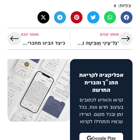
צפיות:
8
מאמר קודם
מאמר הבא
"גַּל־עֵינַי וְאַבִּיטָה נִפְלָאוֹת מִתּוֹרָתֶךָ" תהלים קיט 18
כיצד הבינו מחברי הברית החדשה את דמותו של השטן – על פי המקרא?
אפליקציה לקריאת
התנ״ך והברית
החדשה
קראו והאזינו לכתובים
בעיצוב חדש ונוח, בכל
זמן ובכל מקום. הורידו
עכשיו והתחילו לקרוא
Google Play