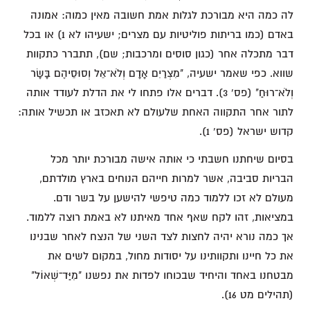
לה כמה היא מבורכת לגלות אמת חשובה מאין כמוה: אמונה
באדם (כמו בריתות פוליטיות עם מצרים; ישעיהו לא 1) או בכל
דבר מתכלה אחר (כגון סוסים ומרכבות; שם), תתברר כתקוות
שווא. כפי שאמר ישעיה, "מִצְרַיִם אָדָם וְלֹא־אֵל וְסוּסֵיהֶם בָּשָׂר
וְלֹא־רוּחַ" (פס' 3). דברים אלו פתחו לי את הדלת לעודד אותה
לתור אחר התקווה האחת שלעולם לא תאכזב או תכשיל אותה:
קדוש ישראל (פס' 1).
בסיום שיחתנו חשבתי כי אותה אישה מבורכת יותר מכל
הבריות סביבה, אשר למרות חייהם הנוחים בארץ מולדתם,
מעולם לא זכו ללמוד כמה טיפשי להישען על בשר ודם.
במציאות, זהו לקח שאף אחד מאיתנו לא באמת רוצה ללמוד.
אך כמה נורא יהיה לחצות לצד השני של הנצח לאחר שבנינו
את כל חיינו ותקוותינו על יסודות מחול, במקום לשים את
מבטחנו באחד והיחיד שבכוחו לפדות את נפשנו "מִיַּד־שְׁאוֹל"
(תהילים מט 16).