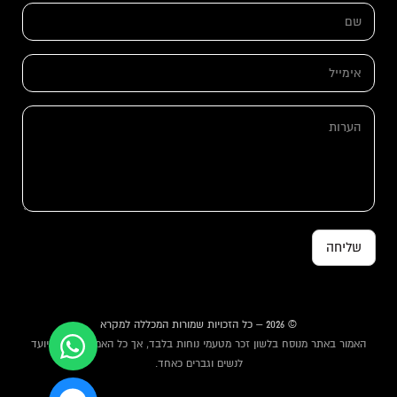
ש
ם
ם
*
*
א
י
א
מ
י
י
מ
י
י
ה
ל
י
ע
ל
ר
*
ו
ת
שליחה
© 2026 – כל הזכויות שמורות המכללה למקרא
האמור באתר מנוסח בלשון זכר מטעמי נוחות בלבד, אך כל האמור באתר מיועד
לנשים וגברים כאחד.