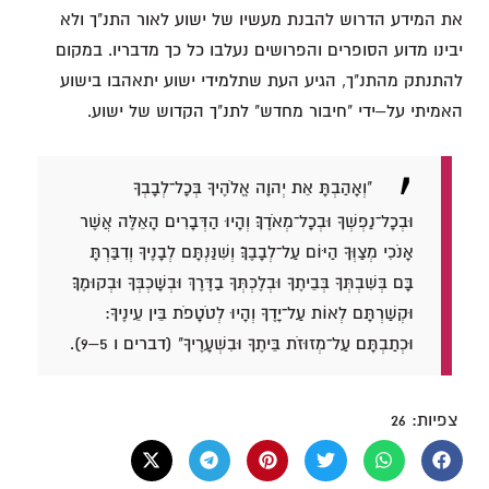
את המידע הדרוש להבנת מעשיו של ישוע לאור התנ"ך ולא
יבינו מדוע הסופרים והפרושים נעלבו כל כך מדבריו. במקום
להתנתק מהתנ"ך, הגיע העת שתלמידי ישוע יתאהבו בישוע
האמיתי על–ידי "חיבור מחדש" לתנ"ך הקדוש של ישוע.
"וְאָהַבְתָּ אֵת יְהוָה אֱלֹהֶיךָ בְּכָל־לְבָבְךָ
וּבְכָל־נַפְשְׁךָ וּבְכָל־מְאֹדֶךָ׃ וְהָיוּ הַדְּבָרִים הָאֵלֶּה אֲשֶׁר
אָנֹכִי מְצַוְּךָ הַיּוֹם עַל־לְבָבֶךָ׃ וְשִׁנַּנְתָּם לְבָנֶיךָ וְדִבַּרְתָּ
בָּם בְּשִׁבְתְּךָ בְּבֵיתֶךָ וּבְלֶכְתְּךָ בַדֶּרֶךְ וּבְשָׁכְבְּךָ וּבְקוּמֶךָ׃
וּקְשַׁרְתָּם לְאוֹת עַל־יָדֶךָ וְהָיוּ לְטֹטָפֹת בֵּין עֵינֶיךָ:
וּכְתַבְתָּם עַל־מְזוּזֹת בֵּיתֶךָ וּבִשְׁעָרֶיךָ" (דברים ו 5–9).
צפיות:
26