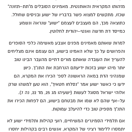
מזהותו המקראית והאותנטית. מאמינים הסובלים מ"תת–תזונה"
שכזו, מתקשים למצוא פשר בדבריו של ישוע ובניסים שחולל.
כתוצאה מכך, הם מעצבים לעצמם "ישוע" שנראה ונשמע
כמייסד דת חדשה ואנטי–יהודית לחלוטין.
למרות שאותם מאמינים מפנים אצבע מאשימה כלפי הסופרים
והפרושים על כך שלא האמינו בישוע, הם עצמם אינם מצליחים
להעריך את העובדה שאותם מורים דתיים מהעבר הבינו טוב
יותר מיהו ישוע בזכות ידיעתם הנרחבת את התנ"ך. כיוון
שמנהיגי הדת במאה הראשונה לספ' הכירו את המקרא, הם
ידעו כי כאשר ישוע אמר "נסלחו חטאיך", הוא טען למשהו שרק
אלוהי ישראל מסוגל לעשות (ישעיהו מג 25, מד 22, נה 7).
על–אף שהם לא שמו את מבטחם בישוע, הם לפחות הכירו את
התנ"ך מספיק טוב כדי להיעלב עמוקות.
אם תלמידי הסמינרים המשיחיים, רועי קהילות ותלמידי ישוע לא
יתמסרו ללימוד רציני של המקרא, אנשים רבים בקהילות יחסרו