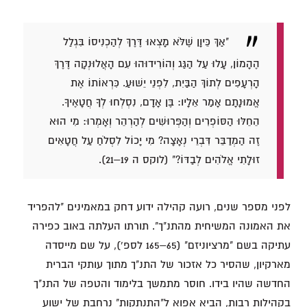
"אַךְ כֵּיוָן שֶׁלֹּא מָצְאוּ דֶּרֶךְ לְהַכְנִיסוֹ בִּגְלַל
הֶהָמוֹן, עָלוּ עַל הַגַּג וְהוֹרִידוּהוּ עִם הָאֲלוּנְקָה דֶּרֶךְ
הָרְעָפִים לְתוֹךְ הַבַּיִת, לִפְנֵי יֵשׁוּעַ. כִּרְאוֹתוֹ אֶת
אֱמוּנָתָם אָמַר אֵלָיו: בֶּן אָדָם, נִסְלְחוּ לְךָ חֲטָאֶיךָ.
הֵחֵלּוּ הַסּוֹפְרִים וְהַפְּרוּשִׁים לְהַרְהֵר וְאָמְרוּ: מִי הוּא
זֶה הַמְדַבֵּר דִּבְרֵי נְאָצָה? מִי יָכוֹל לִסְלֹחַ עַל חֲטָאִים
זוּלָתִי אֱלֹהִים לְבַדּוֹ?" (לוקס ה 19–21).
לפני מספר שנים, רועה קהילה ידוע דחק במאמינים "להפריד
את האמונה המשיחית מהתנ"ך". תורתו העלתה באוב כפירה
עתיקה בשם "מרציוניזם" (65–165 לספ'), על שם מייסדה
מארקיון, שהסיר כל אזכור של התנ"ך מתוך עותקי הברית
החדשה שהיו בידו. חוסר מתמשך בלימוד והטפה של התנ"ך
בקהילות רבות, הביא אפוא ל"התנתקות" נרחבת של ישוע