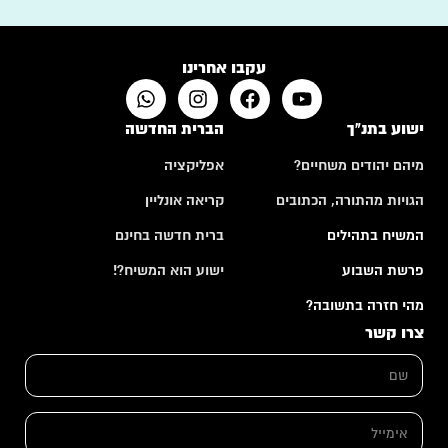
עקבו אחרינו
ישוע בתנ"ך
הברית החדשה
מיהם יהודים משחיים?
אפליקציה
הגויות מהתורה, הכתובים
קריאה אונליין
המשיח בתהילים
ברית חדשה בחינם
פרשת השבוע
ישוע הוא המשיח?!
מהי חזרה בתשובה?
צרו קשר
ש
ם
*
ש
א
ם
י
א