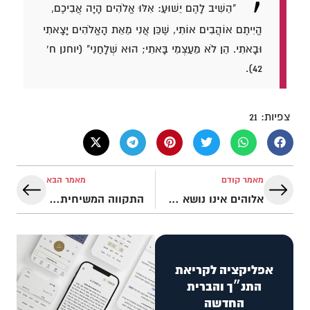
"הֵשִׁיב לָהֶם יֵשׁוּעַ: אִלּוּ אֱלֹהִים הָיָה אֲבִיכֶם,
הֱיִיתֶם אוֹהֲבִים אוֹתִי, שֶׁכֵּן אֲנִי מֵאֵת הָאֱלֹהִים יָצָאתִי
וּבָאתִי. הֵן לֹא מֵעַצְמִי בָּאתִי; הוּא שְׁלָחַנִי" (יוחנן ח'
42).
צפיות:
21
מאמר קודם
מאמר הבא
אלוהים אינו נושא פנים
התקווה המשיחית על פי ירמיהו
אפליקציה לקריאת
התנ״ך והברית
החדשה