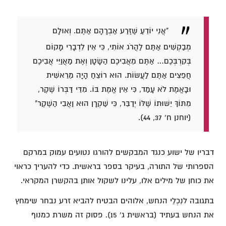
"אֲנִי יוֹדֵעַ שֶׁזֶּרַע אַבְרָהָם אַתֶּם. וְאוּלָם
מְבַקְשִׁים אַתֶּם לַהֲרֹג אוֹתִי, כִּי אֵין לִדְבָרִי מָקוֹם
בְּקִרְבְּכֶם… אַתֶּם מֵאֲבִיכֶם הַשָּׂטָן וְאֶת מַאֲוַיֵּי אֲבִיכֶם
חֲפֵצִים אַתֶּם לַעֲשׂוֹת. הוּא רוֹצֵחַ הָיָה מֵרֵאשִׁית
וּבָאֱמֶת לֹא עָמַד, כִּי אֵין אֱמֶת בּוֹ. מִדֵּי דַּבְּרוֹ שֶׁקֶר,
מִתּוֹךְ יֵשׁוּתוֹ שֶׁלּוֹ יְדַבֵּר, כִּי שַׁקְרָן הוּא וַאֲבִי הַשֶּׁקֶר"
(יוחנן ח' 37, 44).
דבריו של ישוע כנגד המבקשים להורגו נטועים עמוק במרקם
הספרותי של התורה, בעיקר בספר בראשית. כדי להעריך כראוי
את כוחן של מילים אלו, עלינו לשקול אותן בהקשרן המקראי.
בתגובה לנִכְלֵי הנחש, אלוהים הבטיח להביא זרע נבחר שימחץ
את הנחש בעתיד (בראשית ג' 15). פסוק זה משרת כמנוף