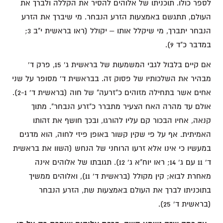
לספר כולו. תוכניתו של אלוהים להסיר את הקללה ולברך את
העולם, תתגשם באמצעות הזרע הנבחר. מי שיברך את הזרע
הנבחר יתברך, מי שיקלל אותו – יקולל (ראו בראשית י"ב 3;
במדבר כ"ד 9).
אם קיים בלבול לגבי המשמעות של בראשית ג' 15, פרק ד'
מבהיר את השלכותיו של פסוק זה. בבראשית ד' מסופר על שני
אחים אשר בתחילה מזוהים כ"זרעה" של חוה (בראשית ד' 2-1).
אולם עד מהרה האח הצעיר מתברר כ"זרע הנבחר". מתוך
קנאה, אחיו הבכור קם עליו להורגו, ובכך חושף את זהותו
האמיתית. אף על פי שקין קשור באופן פיזי לחוה, הוא מדגים
במעשיו כי אינו אלא זרעו הרוחני של הנחש (השוו את בראשית
ד' 11 עם ג' 14; ראו יוח"א ג' 12). תגובתו של אלוהים אינה
מאחרת לבוא; קין מקולל (בראשית ד' 11), ואלוהים ממשיך
בתוכניתו לברך את העולם באמצעות שת, הזרע הנבחר
(בראשית ד' 25).