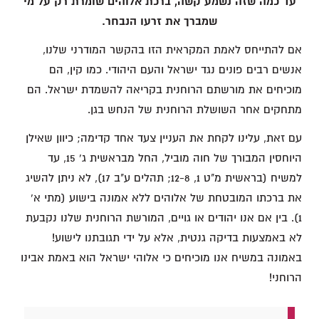
עד כמה שזה נשמע קשה, ברכת אלוהים שומרת רק על מי
שמברך את זרעו הנבחר.
אם להתייחס לאמת המקראית הזו בהקשר המודרני שלנו,
אנשים רבים פונים נגד ישראל והעם היהודי. כמו קין, הם
מוכיחים את מורשתם הרוחנית בקריאה להשמדת ישראל. הם
מתחקים אחר השושלת הרוחנית של הנחש בגן.
עם זאת, עלינו לקחת את העניין צעד אחד קדימה; כיוון שאילן
היוחסין המבורך של חוה מוביל, החל מבראשית ג' 15, עד
למשיח (בראשית מ"ט 1, 12-8; תהלים ע"ב 17), לא ניתן להשיג
את ברכתו המובטחת של אלוהים ללא אמונה בישוע (מתי א'
1). בין אם אנו יהודים או גויים, המורשת הרוחנית שלנו נקבעת
לא באמצעות בדיקה גנטית, אלא על ידי תגובתנו לישוע!
באמונה במשיח אנו מוכיחים כי אלוהי ישראל הוא באמת אבינו
הרוחני!