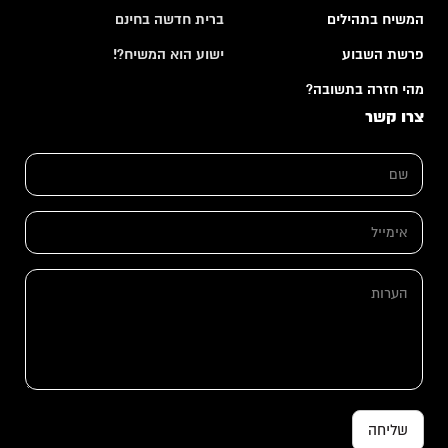
המשיח בתהילים
ברית חדשה בחינם
פרשת השבוע
ישוע הוא המשיח?!
מהי חזרה בתשובה?
צרו קשר
*
ש
א
ם
י
*
מ
י
א
י
י
ל
מ
*
י
ה
י
ע
ל
ר
*
ו
ת
שליחה