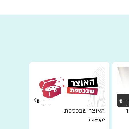
ר
האוצר שבכספת
למען מי 
לקריאה
לקריאה