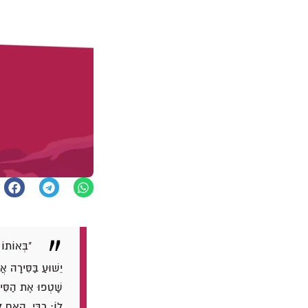
"בְּאוֹתוֹ
יֵשׁוּעַ בַּסִּירָה א
שָׁטְפוּ אֶת הַסִּירָ
לוֹ: רַבִּי, הַאִם ל