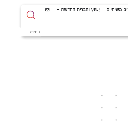
ים משיחיים
יֵשׁוּעַ והברית החדשה