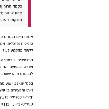
פָּסְקָה הָרוּחַ וְנ
אֱמוּנָה? הֵם יָרְאו
(מרקוס ד 41-35).
אנחנו חיים בזמנים ס
פוליטית וכלכלית; אנ
ללמוד מהקטע לעיל, א
התלמידים, שבמקרה הי
שככה. למעשה, הם פחד
להבנתם מיהו ישוע בא
בפס' 38-35
אותו ומפצירים בו שי
"וַיִּירְאוּ הַמַּלָּחִים וַיִּז
הַסְּפִינָה וַיִּשְׁכַּב וַיֵּר