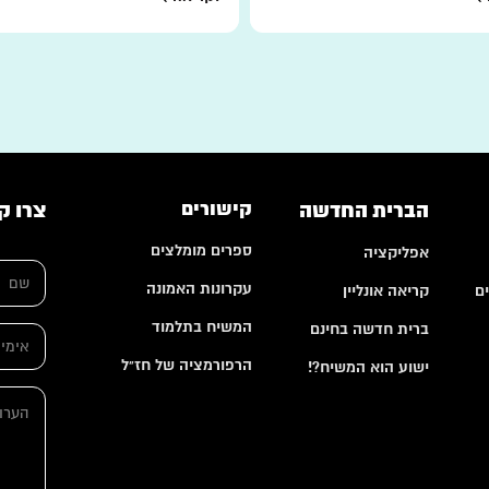
הברית החדשה
קישורים
צרו ק
ספרים מומלצים
אפליקציה
ש
ם
עקרונות האמונה
ם
קריאה אונליין
*
*
המשיח בתלמוד
ברית חדשה בחינם
א
א
י
י
הרפורמציה של חז"ל
ישוע הוא המשיח?!
מ
מ
י
י
ה
י
י
ע
ל
ל
ר
*
ה
ו
ע
ת
ר