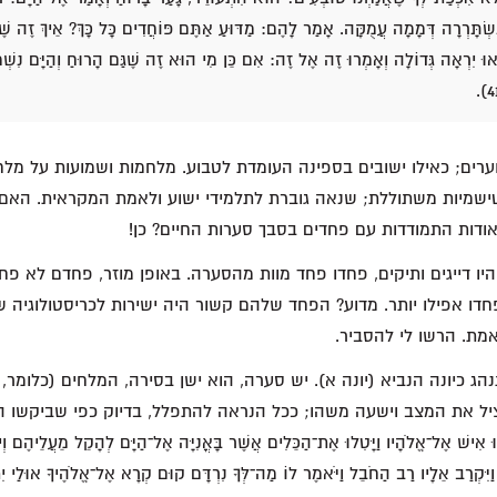
ִשְׂתָּרְרָה דְּמָמָה עֲמֻקָּה. אָמַר לָהֶם: מַדּוּעַ אַתֶּם פּוֹחֲדִים כָּל כָּךְ? אֵיךְ זֶה שֶׁ
ּ יִרְאָה גְּדוֹלָה וְאָמְרוּ זֶה אֶל זֶה: אִם כֵּן מִי הוּא זֶה שֶׁגַּם הָרוּחַ וְהַיָּם נִשְׁ
וערים; כאילו ישובים בספינה העומדת לטבוע. מלחמות ושמועות על מלח
טישמיות משתוללת; שנאה גוברת לתלמידי ישוע ולאמת המקראית. האם 
ודות התמודדות עם פחדים בסבך סערות החיים? כן!
ו דייגים ותיקים, פחדו פחד מוות מהסערה. באופן מוזר, פחדם לא פ
ו אפילו יותר. מדוע? הפחד שלהם קשור היה ישירות לכריסטולוגיה של
מת. הרשו לי להסביר.
, ישוע מתנהג כיונה הנביא (יונה א). יש סערה, הוא ישן בסירה, המלחים (כלומ
ציל את המצב וישעה משהו; ככל הנראה להתפלל, בדיוק כפי שביקשו ה
ְעֲקוּ אִישׁ אֶל־אֱלֹהָיו וַיָּטִלוּ אֶת־הַכֵּלִים אֲשֶׁר בָּאֳנִיָּה אֶל־הַיָּם לְהָקֵל מֵעֲלֵיהֶם וְיו
ָדַם׃ וַיִּקְרַב אֵלָיו רַב הַחֹבֵל וַיֹּאמֶר לוֹ מַה־לְּךָ נִרְדָּם קוּם קְרָא אֶל־אֱלֹהֶיךָ אוּלַי י