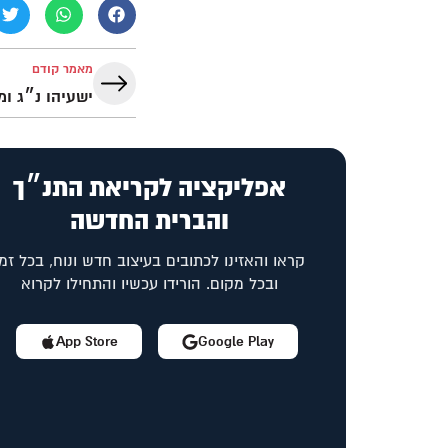
מאמר קודם
ישעיהו נ״ג ו
אפליקציה לקריאת התנ״ך
והברית החדשה
קראו והאזינו לכתובים בעיצוב חדש ונוח, בכל זמן
ובכל מקום. הורידו עכשיו והתחילו לקרוא
App Store
Google Play