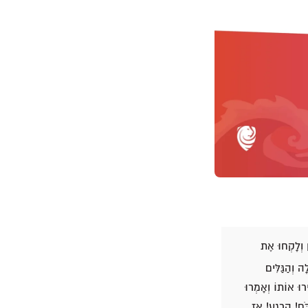
 וְלָקְחוּ אֶת
 וְהַגַּלִּים
רוּ אוֹתוֹ וְאָמְרוּ
ֹּם! הֵרָגַע! אָז