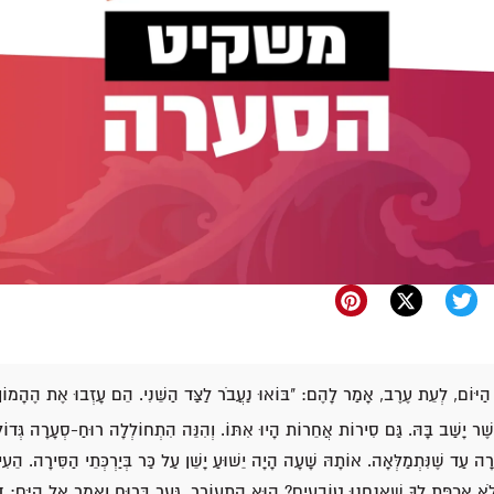
 הַיּוֹם, לְעֵת עֶרֶב, אָמַר לָהֶם: "בּוֹאוּ נַעֲבֹר לַצַּד הַשֵּׁנִי. הֵם עָזְבוּ אֶת הֶהָמוֹן
ֲשֶׁר יָשַׁב בָּהּ. גַּם סִירוֹת אֲחֵרוֹת הָיוּ אִתּוֹ. וְהִנֵּה הִתְחוֹלְלָה רוּחַ-סְעָרָה גְּדוֹלָה
ה עַד שֶׁנִּתְמַלְּאָה. אוֹתָהּ שָׁעָה הָיָה יֵשׁוּעַ יָשֵׁן עַל כַּר בְּיַרְכְּתֵי הַסִּירָה. הֵעִי
ֹא אִכְפַּת לְךָ שֶׁאֲנַחְנוּ טוֹבְעִים? הוּא הִתְעוֹרֵר, גָּעַר בָּרוּחַ וְאָמַר אֶל הַיָּם: ד