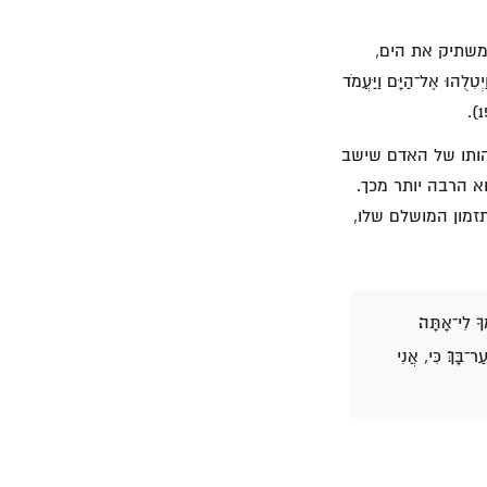
 ומשתיק את הים,
ה" (ראו יונה א 9). "וַיִּשְׂאוּ אֶת־יוֹנָה וַיְטִלֻהוּ אֶל־הַיָּם וַיַּעֲמֹד
הותו של האדם שישב
א הרבה יותר מכך.
תזמון המושלם שלו,
ךָ לִי־אָתָּה׃
־בָּךְ׃ כִּי, אֲנִי