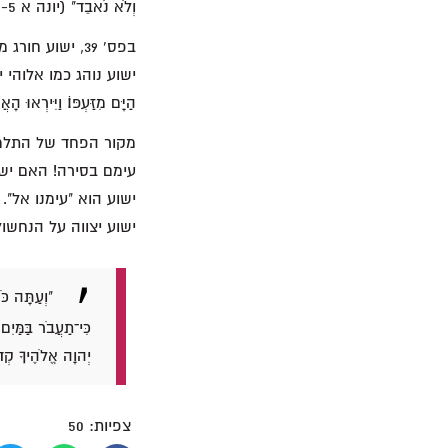
וְלֹא נֹאבֵד" (יונה א 6-5).
בפס' 39, ישוע
הַיָּם מִזַּעְפּוֹ׃ וַיִּירְאוּ הָ
מקור הפחד של התלמיד
עימם בסירה! האם ישו
ישוע הוא "עימנו אל".
ישוע יצווה על הנחשול ה
"וְעַתָּה כֹּ
כִּי־תַעֲבֹר בַּמַּיִם
יְהוָה אֱלֹהֶיךָ קְד
צפיות:
50