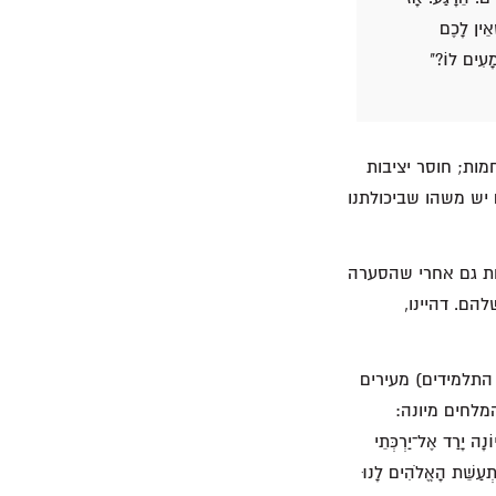
אֵין לָכֶם
מָעִים לוֹ?"
מות; חוסר יציבות
יש משהו שביכולתנו
חת גם אחרי שהסערה
הם. דהיינו,
ר, התלמידים) מעירים
מלחים מיונה:
ֹנָה יָרַד אֶל־יַרְכְּתֵי
ִתְעַשֵּׁת הָאֱלֹהִים לָנוּ