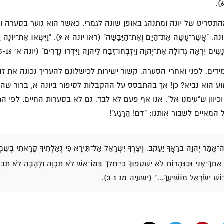
 חורג מהתסריט של יונה ומתנהג באופן שונה לגמרי. כאשר הוא גוער בסערה
ישוע נוהג כמו אלוהי יונה, "אֲשֶׁר־עָשָׂה אֶת־הַיָּם וְאֶת־הַיַּבָּשָׁ
אֲנָשִׁים יִרְאָה גְדוֹלָה אֶת־יְהוָה וַיִּזְבְּחוּ־זֶבַח לַיהוָה וַיִּדְּרוּ נְדָרִים" (יונה א' 15-16).
ים, לפני ואחרי הסערה, קשור ישירות לכישלונם להעריך נכונה את ז
ע הוא נביא? כן! אך בהתבסס על ההקבלות לסיפור ביונה א, ברור שהו
 וכיוון ש"עימנו אל", אנו אף פעם לא לבד, גם לא בסערות החיים. לפי ה
מאיים לשבור אותנו: "דֹּם! הֵרָגַע"!
ה־אָמַר יְהוָה בֹּרַאֲךָ יַעֲקֹב, וְיֹצֶרְךָ יִשְׂרָאֵל אַל־תִּירָא כִּי גְאַלְתִּיךָ קָרָאתִי בְשִׁמְ
 אִתְּךָ־אָנִי וּבַנְּהָרוֹת לֹא יִשְׁטְפוּךָ כִּי־תֵלֵךְ בְּמוֹ־אֵשׁ לֹא תִכָּוֶה וְלֶהָבָה לֹא תִבְעַר
וֹשׁ יִשְׂרָאֵל מוֹשִׁיעֶךָ…" (ישעיה מג 3-1).