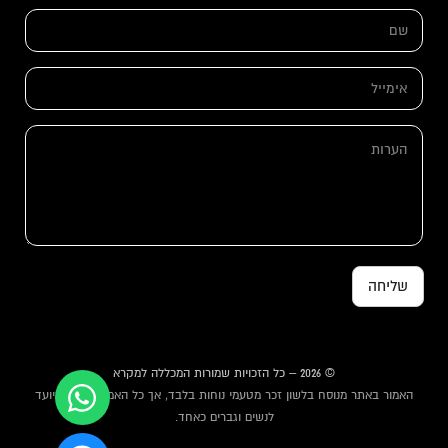
ש
ם
*
*
א
ש
י
ם
מ
*
י
ה
י
ע
ל
ר
*
ו
ת
שליחה
© 2026 – כל הזכויות שמורות המכללה למקרא
האמור באתר מנוסח בלשון זכר מטעמי נוחות בלבד, אך כל האמור באתר מיועד
לנשים וגברים כאחד.