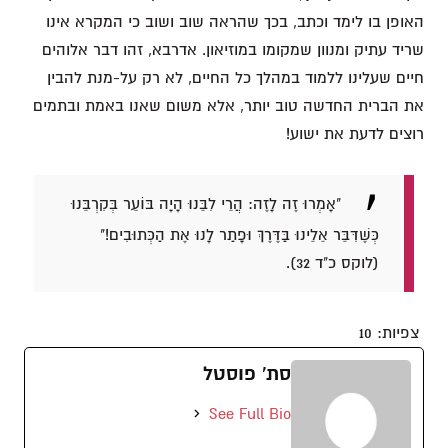
האופן בו לימד וכתב, בכך שהראה שוב ושוב כי המקרא אינו
שריד עתיק ומנוון שמקומו במוזיאון. אדרבא, זהו דבר אלוהים
חיים שעלינו ללמוד במהלך כל החיים, לא רק על-מנת להבין
את הברית החדשה טוב יותר, אלא משום שאנו באמת ובתמים
רוצים לדעת את ישוע!
"אָמְרוּ זֶה לָזֶה: הֲרֵי לִבֵּנוּ הָיָה בּוֹעֵר בְּקִרְבֵּנוּ
כְּשֶׁדִּבֵּר אֵלֵינוּ בַּדֶּרֶךְ וּפָתַר לָנוּ אֶת הַכְּתוּבִים!"
(לוקס כ"ד 32).
צפיות:
10
סת' פוסטל
See Full Bio