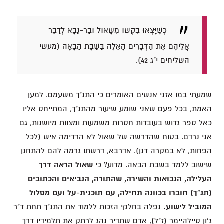
כְּשֶׁיָּצְאוּ בִּקְּשׁוּ מִשָּׁאוּל וּבַר-נַבָּא לְדַבֵּר
אֲלֵיהֶם אֶת הַדְּבָרִים הָאֵלֶּה בַּשַּׁבָּת הַבָּאָה (מעשי
השליחים י"ג 42).
שמעתי במו אזני אנשים האומרים כי התנ"ך משעמם. למען
האמת, בכל פעם שאני שומע שיעור מהתנ"ך, המתייחס אליו
כאל ספר גדוש בעובדות חסרות משמעות ומצוות מיושנות, גם
אני נרדם. בטוח שהדרשה של שאול לא הרדימה איש (לכל
הפחות, לא במקרה דנן). אדרבא, דרשתו גרמה להם להתחנן
שישוב ללמד בשבת הבאה. מדוע? כי
שאול הראה דרך
העלילה, הנבואות והשירה, שהתורה, הנביאים והכתובים
(תנ"ך) חוברו בכוונה תחילה, עם תוכנית-על ועם מסלול
המוביל לישוע.
נפלה בחלקי הזכות ללמוד את התנ"ך תחת ד"ר
ג'ון סיילהיימר (ז"ל), אדם שתדיר נהג לרתק את תלמידיו דרך