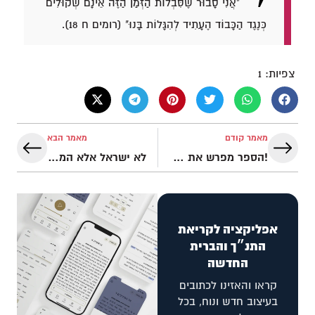
"אֲנִי סָבוּר שֶׁסִּבְלוֹת הַזְּמַן הַזֶּה אֵינָם שְׁקוּלִים
כְּנֶגֶד הַכָּבוֹד הֶעָתִיד לְהִגָּלוֹת בָּנוּ" (רומים ח 18).
צפיות:
1
מאמר קודם
מאמר הבא
!הספר מפרש את עצמו
לא ישראל אלא המשיח: קריאה מקראית בישעיהו נ״ג
אפליקציה לקריאת
התנ״ך והברית
החדשה
קראו והאזינו לכתובים
בעיצוב חדש ונוח, בכל