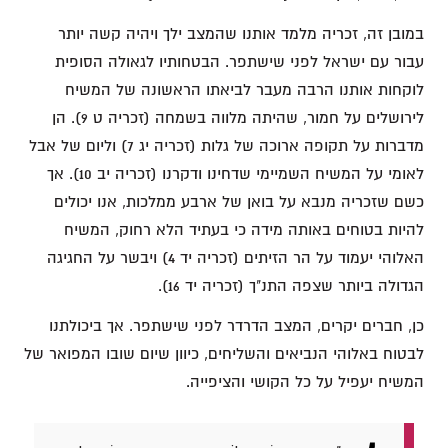
במובן זה, זכריה מלמד אותנו שהמצב ילך ויהיה קשה יותר
עבור עם ישראל לפני שישתפר. הבטחותיו לגאולה הסופית
לוקחות אותנו הרבה מעבר לביאתו הראשונה של המשיח
לירושלים על חמור, שהיתה מלווה בשמחה (זכריה ט 9). הן
מדברות על תקופה ארוכה של גלות (זכריה יג 7) וליום של אבל
לאומי על המשיח השמיימי שדחינו ודקרנו (זכריה יב 10). אך
כשם שזכריה מנבא על בואן של ארבע ממלכות, אנו יכולים
להיות בטוחים באותה מידה כי בעתיד הלא רחוק, המשיח
האלוהי יעמוד על הר הזיתים (זכריה יד 4) ויבשר על החגיגה
הגדולה ביותר שצפה התנ"ך (זכריה יד 16).
כן, חברים יקרים, המצב הדרדר לפני שישתפר. אך ביכולתנו
לבטוח באלוהי הנביאים והשליחים, כיוון שיום שובו המפואר של
המשיח יעפיל על כל הקושי והציפייה.