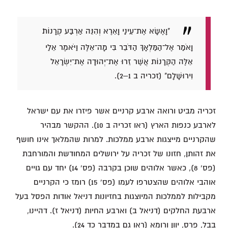
"וָאֶשָּׂא אֶת־עֵינַי וָאֵרֶא וְהִנֵּה אַרְבַּע קְרָנוֹת׃
וָאֹמַר אֶל־הַמַּלְאָךְ הַדֹּבֵר בִּי מָה־אֵלֶּה וַיֹּאמֶר אֵלַי
אֵלֶּה הַקְּרָנוֹת אֲשֶׁר זֵרוּ אֶת־יְהוּדָה אֶת־יִשְׂרָאֵל
וִירוּשָׁלִָם" (זכריה ב 1–2).
זכריה מביט ורואה ארבע קרניים אשר פיזרו את עם ישראל
לארבע כנפות הארץ (ראו זכריה ב 10). ההקשר מבהיר
שהקרניים מייצגות ארבע ממלכות. למרות שהמלאך אינו חושף
את זהותן, חזונו של זכריה על ירושלים המחודשת והמורחבת
(פס' 8), כאשר אלוהים שוכן בקרבה (פס' 14) יחד עם גויים
אוהבי אלוהים שהצטרפו לעמו (פס' 15) רומז כי הקרניים
מקבילות לממלכות המיוצגות בחזיונות דניאל אודות הפסל בעל
ארבעת החלקים (דניאל ב) וארבע החיות (דניאל ז). דהיינו,
בבל, פרס, יוון ורומא (ראו גם במדבר כד 24).