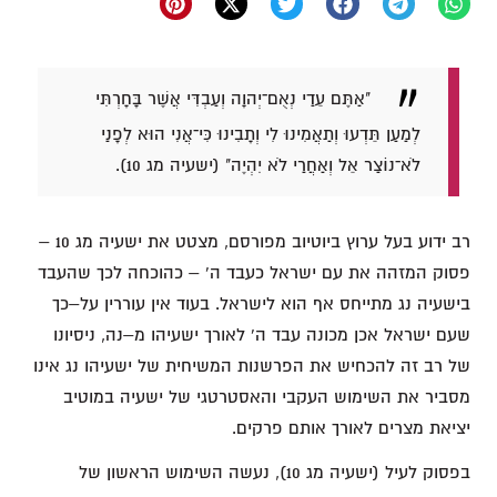
"אַתֶּם עֵדַי נְאֻם־יְהוָה וְעַבְדִּי אֲשֶׁר בָּחָרְתִּי
לְמַעַן תֵּדְעוּ וְתַאֲמִינוּ לִי וְתָבִינוּ כִּי־אֲנִי הוּא לְפָנַי
לֹא־נוֹצַר אֵל וְאַחֲרַי לֹא יִהְיֶה" (ישעיה מג 10).
רב ידוע בעל ערוץ ביוטיוב מפורסם, מצטט את ישעיה מג 10 –
פסוק המזהה את עם ישראל כעבד ה' – כהוכחה לכך שהעבד
בישעיה נג מתייחס אף הוא לישראל. בעוד אין עוררין על–כך
שעם ישראל אכן מכונה עבד ה' לאורך ישעיהו מ–נה, ניסיונו
של רב זה להכחיש את הפרשנות המשיחית של ישעיהו נג אינו
מסביר את השימוש העקבי והאסטרטגי של ישעיה במוטיב
יציאת מצרים לאורך אותם פרקים.
בפסוק לעיל (ישעיה מג 10), נעשה השימוש הראשון של