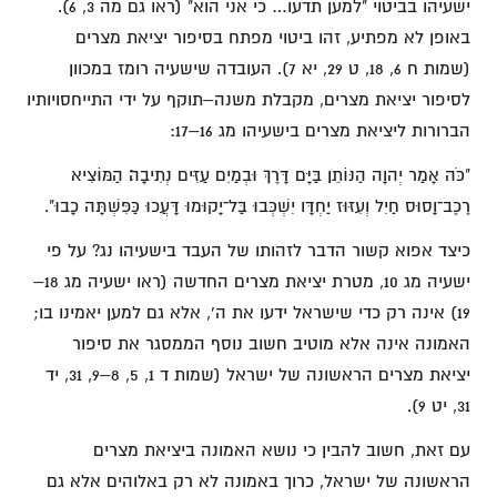
ישעיהו בביטוי "למען תדעו… כי אני הוא" (ראו גם מה 3, 6).
באופן לא מפתיע, זהו ביטוי מפתח בסיפור יציאת מצרים
(שמות ח 6, 18, ט 29, יא 7). העובדה שישעיה רומז במכוון
לסיפור יציאת מצרים, מקבלת משנה–תוקף על ידי התייחסויותיו
הברורות ליציאת מצרים בישעיהו מג 16–17:
"כֹּה אָמַר יְהוָה הַנּוֹתֵן בַּיָּם דָּרֶךְ וּבְמַיִם עַזִּים נְתִיבָה׃ הַמּוֹצִיא
רֶכֶב־וָסוּס חַיִל וְעִזּוּז יַחְדָּו יִשְׁכְּבוּ בַּל־יָקוּמוּ דָּעֲכוּ כַּפִּשְׁתָּה כָבוּ".
כיצד אפוא קשור הדבר לזהותו של העבד בישעיהו נג? על פי
ישעיה מג 10, מטרת יציאת מצרים החדשה (ראו ישעיה מג 18–
19) אינה רק כדי שישראל ידעו את ה', אלא גם למען יאמינו בו;
האמונה אינה אלא מוטיב חשוב נוסף הממסגר את סיפור
יציאת מצרים הראשונה של ישראל (שמות ד 1, 5, 8–9, 31, יד
31, יט 9).
עם זאת, חשוב להבין כי נושא האמונה ביציאת מצרים
הראשונה של ישראל, כרוך באמונה לא רק באלוהים אלא גם