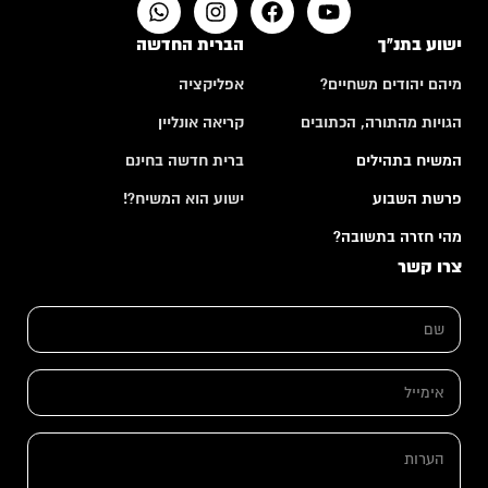
ישוע בתנ"ך
הברית החדשה
מיהם יהודים משחיים?
אפליקציה
הגויות מהתורה, הכתובים
קריאה אונליין
המשיח בתהילים
ברית חדשה בחינם
פרשת השבוע
ישוע הוא המשיח?!
מהי חזרה בתשובה?
צרו קשר
ש
ש
ם
ם
ה
*
ע
ר
א
ו
י
ת
מ
א
י
ה
י
י
ע
מ
ל
ר
י