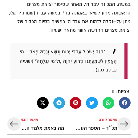
במשה, המכונה עבד ה'. מאחר שסיפור יציאת מצרים
הראשונה מגיע לשיאו באמונה בה' ובמשה עבדו (שמות יד 31),
ניתן על–נקלה לזהות את עבד ה' כמשיח בסיום הכביר של
יציאת מצרים החדשה אשר מתאר ישעיה.
"הִנֵּה יַשְׂכִּיל עַבְדִּי יָרוּם וְנִשָּׂא וְגָבַהּ מְאֹד… מִי
הֶאֱמִין לִשְׁמֻעָתֵנוּ וּזְרוֹעַ יְהוָה עַל־מִי נִגְלָתָה" (ישעיה
נב 13, נג 1).
צפיות:
11
מאמר קודם
מאמר הבא
תנ״ך – הספר העל–טבעי
מה באמת מלמד התנ״ך על שה הפסח והכפרה?