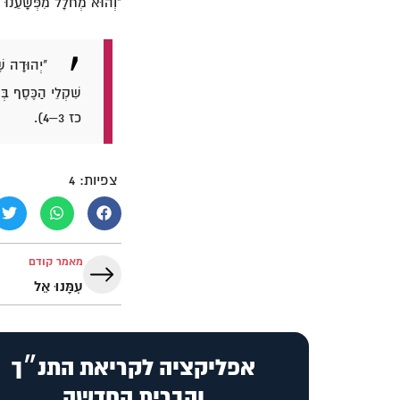
"וְהוּא מְחֹלָל מִפְּשָׁעֵנוּ מ
"יְהוּדָה שׁ
שִׁקְלֵי הַכֶּסֶף בְּ
כז 3–4).
צפיות:
4
מאמר קודם
עִמָּנוּ אֵל
אפליקציה לקריאת התנ״ך
והברית החדשה