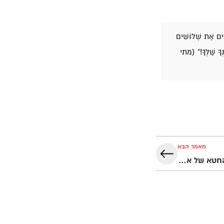
ֵנִים אֶת שְׁלוֹשִׁים
ְךָ שֶׁלְּךָ!" (מתי
מאמר הבא
האם יש קשר בין המשיח לבין החטא של אדם וחוה בבראשית פרק ג׳?