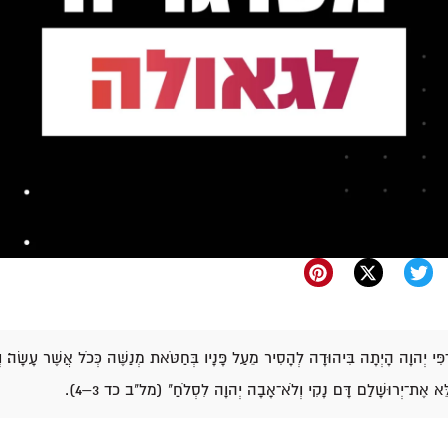
ִּי יְהוָה הָיְתָה בִּיהוּדָה לְהָסִיר מֵעַל פָּנָיו בְּחַטֹּאת מְנַשֶּׁה כְּכֹל אֲשֶׁר עָשָׂה׃ וְג
לֵּא אֶת־יְרוּשָׁלִַם דָּם נָקִי וְלֹא־אָבָה יְהוָה לִסְלֹחַ" (מל"ב כד 3–4).