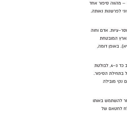
– מהווה סיפור אחד
ני לפרשנות נאותה.
סר–ציות. אדם וחוה
הארץ המובטחת
). באופן דומה,
המסגרת הספרותית הרחבה הזו הופכת את ההתייחסות לשפיכת דם של חפים מפשע, במל"ב כד 3–4, לבולטת
 בתחילת הסיפור.
 הסיפורים, שפיכת דם נקי מובילה
וחר להשתמש באותו
סלח לחטאם של