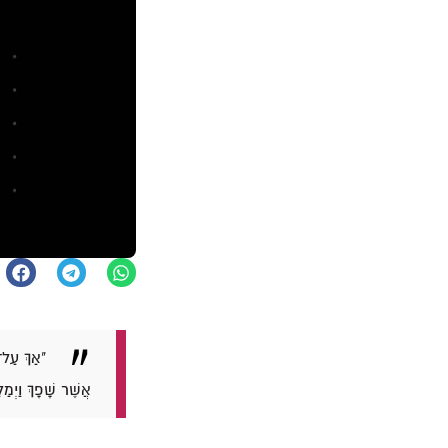
"אַךְ עַל־פ
אֲשֶׁר שָׁפָךְ וַיְמַ