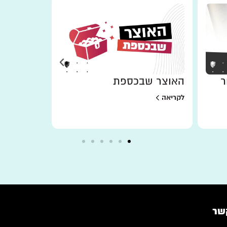
ר
האוצר שבכספת
למען מי 
לקריאה
לקריאה
שר