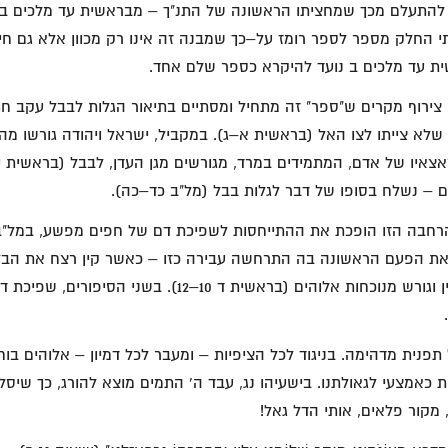
ם להתעלם מכך שמחציתו הראשונה של התנ"ך – מבראשית עד מלכים ב 
 החלק מספר לספר רומז על–כך שמבנה זה אינו רק מכוון אלא גם חיו
ית עד מלכים ב נועד להיקרא כספר שלם אחד.
צירוף מקרים ש"ספר" זה מתחיל ומסתיים בתיאור הגלות לבבל עקב חו
 שלא צייתו לצו האל (בראשית א–ג). במקביל, ישראל ויהודה גורשו מ
איו של אדם, המתמידים במרד, מגורשים מגן העדן, לבבל (בראשית יא
 – נשלח בסופו של דבר לגלות בבל (מל"ב כד–כה).
 את הפעם הראשונה בה התרחשה עבירה כזו – כאשר קין רצח את הבל
כתוצאה מכך, קולל קין וגורש מנוכחות אלוהים (בראשית ד 10–12). בשני
תפנית מדהימה. בניגוד לכל הציפיות – ומעבר לכל דמיון – אלוהים ב
ת כאמצעי לגאולתנו. בישעיהו נג, עבד ה' התמים מוצא להורג, כך שי
מקור פלאים, אותי הדל גאל!