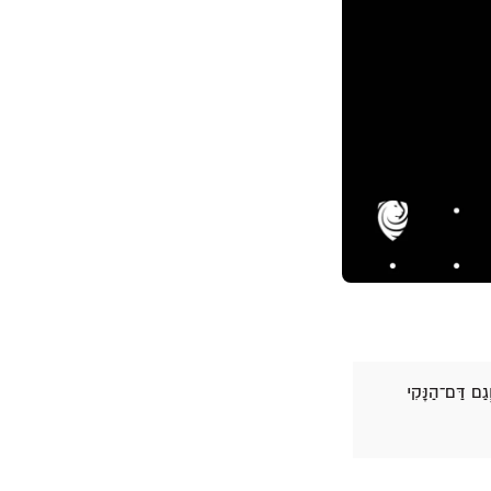
ַם דַּם־הַנָּקִי