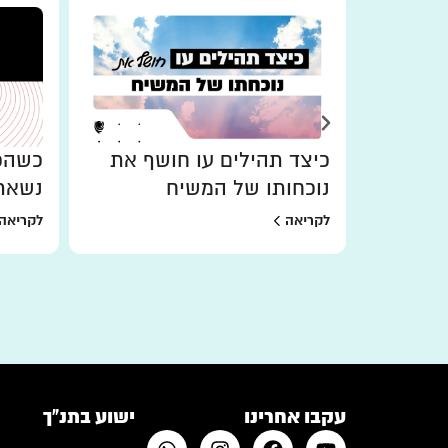
כיצד תהילים עו חושף את
כשהכו
נוכחותו של המשיח
נשאר
לקריאה
לקריאה
עקבו אחרינו
ישוע בתנ"ך