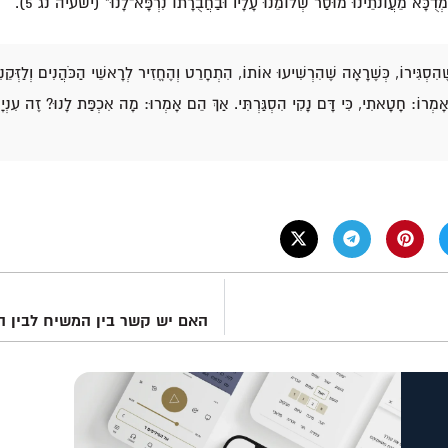
ְדֻכָּא מֵעֲוֹנֹתֵינוּ מוּסַר שְׁלוֹמֵנוּ עָלָיו וּבַחֲבֻרָתוֹ נִרְפָּא־לָנוּ" (ישעיה נג 5).
ֶהִסְגִּירוֹ, כְּשֶׁרָאָה שֶׁהִרְשִׁיעוּ אוֹתוֹ, הִתְחָרֵט וְהֶחֱזִיר לְרָאשֵׁי הַכֹּהֲנִים וְלַזְּק
אָמְרוֹ: חָטָאתִי, כִּי דָּם נָקִי הִסְגַּרְתִּי. אַךְ הֵם אָמְרוּ: מָה אִכְפַּת לָנוּ? זֶה עִנְיָנ