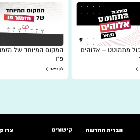
ל מתמוטט – אלוהים
המקום המיוחד של מזמו
פ"ו
לקריאה
הברית החדשה
קישורים
צרו ק