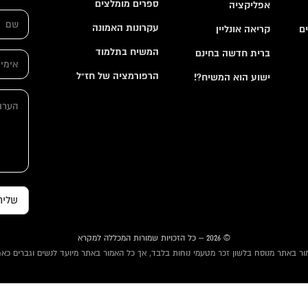
ספרים מומלצים
אפליקציה
ש
ם
עקרונות האמונה
ם
קריאה אונליין
*
המשיח בתלמוד
ברית חדשה בחינם
א
י
הרפורמציה של חז"ל
ישוע הוא המשיח?!
מ
ה
י
ה
ע
י
ע
ר
ל
ר
ו
*
ו
ת
ת
ה
ע
ר
ו
ת
שליח
ש
ם
© 2026 – כל הזכויות שמורות המכללה למקרא
ור באתר מנוסח בלשון זכר מטעמי נוחות בלבד, אך כל האמור באתר מיועד לנשים וגברים כאח