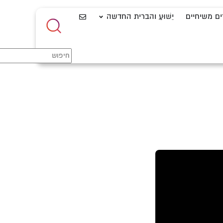
ים משיחיים
יֵשׁוּעַ והברית החדשה