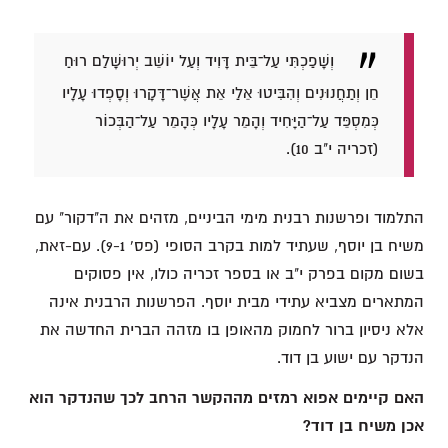
וְשָׁפַכְתִּי עַל־בֵּית דָּוִיד וְעַל יוֹשֵׁב יְרוּשָׁלִַם רוּחַ
חֵן וְתַחֲנוּנִים וְהִבִּיטוּ אֵלַי אֵת אֲשֶׁר־דָּקָרוּ וְסָפְדוּ עָלָיו
כְּמִסְפֵּד עַל־הַיָּחִיד וְהָמֵר עָלָיו כְּהָמֵר עַל־הַבְּכוֹר
(זכריה י"ב 10).
התלמוד ופרשנות רבנית מימי הביניים, מזהים את ה"דקור" עם
משיח בן יוסף, שעתיד למות בקרב הסופי (פס' 9-1). עם-זאת,
בשום מקום בפרק י"ב או בספר זכריה כולו, אין פסוקים
המתארים מצביא עתידי מבית יוסף. הפרשנות הרבנית אינה
אלא ניסיון ברור לחמוק מהאופן בו מזהה הברית החדשה את
הנדקר עם ישוע בן דוד.
האם קיימים אפוא רמזים מההקשר הרחב לכך שהנדקר הוא
אכן משיח בן דוד?