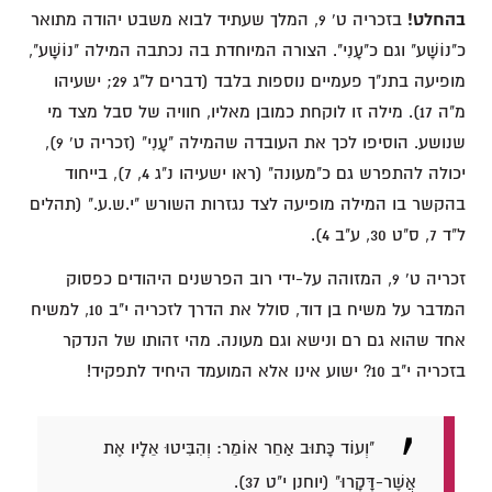
בהחלט!
בזכריה ט' 9, המלך שעתיד לבוא משבט יהודה מתואר
כ"נוֹשָׁע" וגם כ"עָנִי". הצורה המיוחדת בה נכתבה המילה "נוֹשָׁע",
מופיעה בתנ"ך פעמיים נוספות בלבד (דברים ל"ג 29; ישעיהו
מ"ה 17). מילה זו לוקחת כמובן מאליו, חוויה של סבל מצד מי
שנושע. הוסיפו לכך את העובדה שהמילה "עָנִי" (זכריה ט' 9),
יכולה להתפרש גם כ"מעונה" (ראו ישעיהו נ"ג 4, 7), בייחוד
בהקשר בו המילה מופיעה לצד נגזרות השורש "י.ש.ע." (תהלים
ל"ד 7, ס"ט 30, ע"ב 4).
זכריה ט' 9, המזוהה על-ידי רוב הפרשנים היהודים כפסוק
המדבר על משיח בן דוד, סולל את הדרך לזכריה י"ב 10, למשיח
אחד שהוא גם רם ונישא וגם מעונה. מהי זהותו של הנדקר
בזכריה י"ב 10? ישוע אינו אלא המועמד היחיד לתפקיד!
"וְעוֹד כָּתוּב אַחֵר אוֹמֵר: וְהִבִּיטוּ אֵלָיו אֶת
אֲשֶׁר-דָּקָרוּ" (יוחנן י"ט 37).