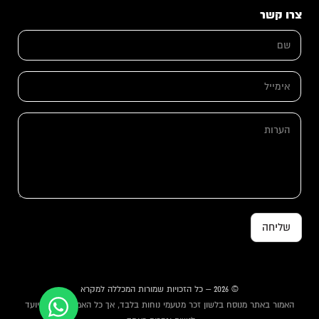
צרו קשר
ש
ם
*
ה
א
ע
י
ר
מ
ו
י
ת
ה
י
*
ע
ל
ה
ר
*
ע
ו
ר
ת
ו
ת
שליחה
© 2026 – כל הזכויות שמורות המכללה למקרא
האמור באתר מנוסח בלשון זכר מטעמי נוחות בלבד, אך כל האמור באתר מיועד