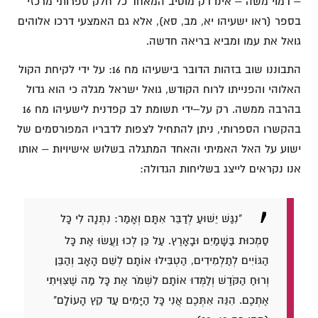
– דמוי משה – אינו רק מוטיב המאחד כל חלק ספרותי מרכזי
בספר (ראו ישעיהו יא, מב, סא), אלא גם האמצעי דרכו אלוהים
גואל את עמו ומביא בריאה חדשה.
התבוננו שוב בזהות הדובר בישעיהו מח 16: על ידי לקיחת הקול
האלוהי והפנייתו לרוח הקודש, גואל ישראל מגלה כי הוא גדול
בהרבה ממשה. רק על–ידי תשומת לב קפדנית לישעיהו מח 16
בהקשרו הספרותי, ניתן להתחיל לצפות לדבריו המפורסמים של
ישוע על האל האמיתי והאחד המתגלה בשלוש אישיויות – אותו
אנו נקראים לייצג בשליחות הגדולה:
"נִגַּשׁ יֵשׁוּעַ לְדַבֵּר אִתָּם וְאָמַר: נִתְּנָה לִי כָּל
סַמְכוּת בַּשָּׁמַיִם וּבָאָרֶץ. עַל כֵּן לְכוּ וַעֲשׂוּ אֶת כָּל
הַגּוֹיִים לְתַלְמִידִים, הַטְבִּילוּ אוֹתָם לְשֵׁם הָאָב וְהַבֵּן
וְרוּחַ הַקֹּדֶשׁ וְלַמְּדוּ אוֹתָם לִשְׁמֹר אֶת כָּל מַה שֶּׁצִּוִּיתִי
אֶתְכֶם. הִנֵּה אִתְּכֶם אֲנִי כָּל הַיָּמִים עַד קֵץ הָעוֹלָם"