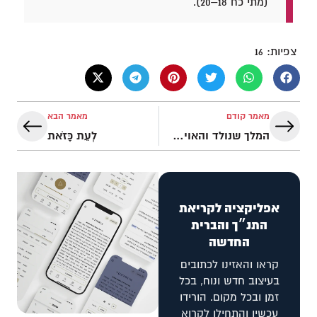
(מתי כח 18–20).
צפיות:
16
מאמר קודם
מאמר הבא
המלך שנולד והאויב שנכשל
לְעֵת כָּזֹאת
אפליקציה לקריאת
התנ״ך והברית
החדשה
קראו והאזינו לכתובים
בעיצוב חדש ונוח, בכל
זמן ובכל מקום. הורידו
עכשיו והתחילו לקרוא