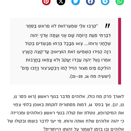
"קִרְבוּ אֵלַי שִׁמְעוּ־זֹאת לֹא מֵרֹאשׁ בַּסֵּתֶר
דִּבַּרְתִּי מֵעֵת הֱיוֹתָהּ שָׁם אָנִי וְעַתָּה אֲדֹנָי יְהוִה
שְׁלָחַנִי וְרוּחוֹ… צְאוּ מִבָּבֶל בִּרְחוּ מִכַּשְׂדִּים בְּקוֹל
רִנָּה הַגִּידוּ הַשְׁמִיעוּ זֹאת הוֹצִיאוּהָ עַד־קְצֵה הָאָרֶץ
אִמְרוּ גָּאַל יְהוָה עַבְדּוֹ יַעֲקֹב׃ וְלֹא צָמְאוּ בָּחֳרָבוֹת
הוֹלִיכָם מַיִם מִצּוּר הִזִּיל לָמוֹ וַיִּבְקַע־צוּר וַיָּזֻבוּ מָיִם"
(ישעיה מח 16, 20–21).
לאורך פרק מח כולו, אלוהים מדבר בגוף ראשון (ראו פסו' 11,
12, 17). אך בפס' 16, דמות מסתורית לוקחת באופן בלתי צפוי
את המיקרופון, נוטלת את קולה בגוף ראשון כאלוהים ומכריזה
כי יהוה אלוהים שלח אותה ורוחו. מי יעז לדבר בשמו ובקולו של
אלוהים ובו בזמן לשמור על זהותו הייחודית?