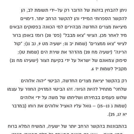
ניתן להבחין בזהות של הדובר רק על–ידי תשומת לב, הן
להקשר הספרותי המיידי והן להקשר הרחב יותר. דימויים
מיציאת מצרים החדשה מבהירים למי הכוונה בפסוקים הבאים
מיד לאחר מכן. הציווי "צאו מבבל" (פס' 20) רומז באופן ברור
לציווי "צאו ממצרים" (שמות יב 31; ישעיה מט 9, נב 11); "קול
הרינה" (ישעיה מח 20) מהדהד את שירת הים (שמות טו);
סיפוק צמאונם של ישראל על ידי בקיעת הצור (ישעיהו מח 21)
מקביל לשמות יז 6.
רק בהקשר יציאת מצרים החדשה, הביטוי "יהוה אלוהים
שלחני" מתחיל להיות הגיוני. זהו הביטוי המדויק החוזר על עצמו
שלוש פעמים בבחירתו ושליחתו של משה על ידי אלוהים
(שמות ג 13–15) – גואל עליו האציל אלוהים את רוחו (במדבר
יא 17, 25).
בהתבוננות בהקשר הרחב יותר של ישעיה, המשיח המלא ברוח