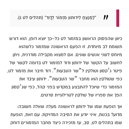
"לַמְנַצֵּחַ לִידוּתוּן מִזְמוֹר לְדָוִד" (תהלים לט 1).
כיוון שהפסוק הראשון במזמור לט כל–כך יוצא דופן, הוא דורש
תשומת לב מיוחדת. זו הפעם הראשונה שמזמור כלשהוא
מיוחס לשני אנשים שונים. אם למצוא מקבילה מודרנית, ניתן
לחשוב על הקשר של ידותון ודוד למזמור לט בדומה לקשר של
פיטר ג׳קסון וטולקין ל״שר הטבעות״. דוד חיבר את מזמור לט,
כפי שטולקין הוא מחבר ״שר הטבעות״. ידותון עיבד את
המזמור כדי שיוכל להתבצע במקדש בפני קהל, כפי שג׳קסון
הפך את ספריו של טולקין לטרילוגיית סרטים.
אך הופעת שמו של ידותון לראשונה מעלה שאלה חשובה:
מדוע? בכנות, איני יודע את הסיבה המדויקת. עם זאת, הופעת
שמו בתהלים לט, סב, עז מזכירה כיצד מחבר המזמורים דוחק