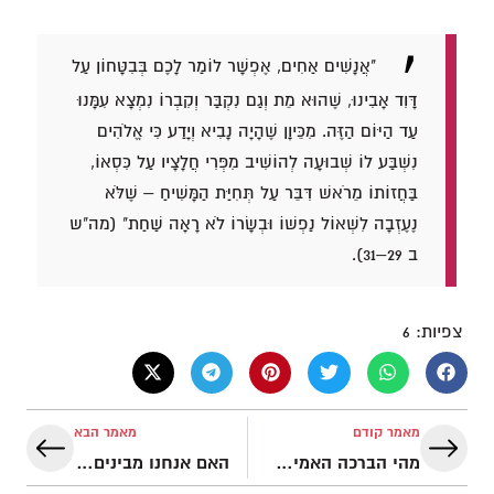
"אֲנָשִׁים אַחִים, אֶפְשָׁר לוֹמַר לָכֶם בְּבִטָּחוֹן עַל
דָּוִד אָבִינוּ, שֶׁהוּא מֵת וְגַם נִקְבַּר וְקִבְרוֹ נִמְצָא עִמָּנוּ
עַד הַיּוֹם הַזֶּה. מִכֵּיוָן שֶׁהָיָה נָבִיא וְיָדַע כִּי אֱלֹהִים
נִשְׁבַּע לוֹ שְׁבוּעָה לְהוֹשִׁיב מִפְּרִי חֲלָצָיו עַל כִּסְאוֹ,
בַּחֲזוֹתוֹ מֵרֹאשׁ דִּבֵּר עַל תְּחִיַּת הַמָּשִׁיחַ – שֶׁלֹּא
נֶעֶזְבָה לִשְׁאוֹל נַפְשׁוֹ וּבְשָׂרוֹ לֹא רָאָה שַׁחַת" (מה"ש
ב 29–31).
צפיות:
6
מאמר קודם
מאמר הבא
מהי הברכה האמיתית?
האם אנחנו מבינים את המחיר?