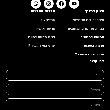
ישוע בתנ"ך
הברית החדשה
מיהם יהודים משחיים?
אפליקציה
הגויות מהתורה, הכתובים
קריאה אונליין
המשיח בתהילים
ברית חדשה בחינם
פרשת השבוע
ישוע הוא המשיח?!
מהי חזרה בתשובה?
צרו קשר
ה
ש
ע
ם
ר
*
ו
ת
א
*
י
ה
מ
ע
י
ה
ר
י
ע
ו
ל
ר