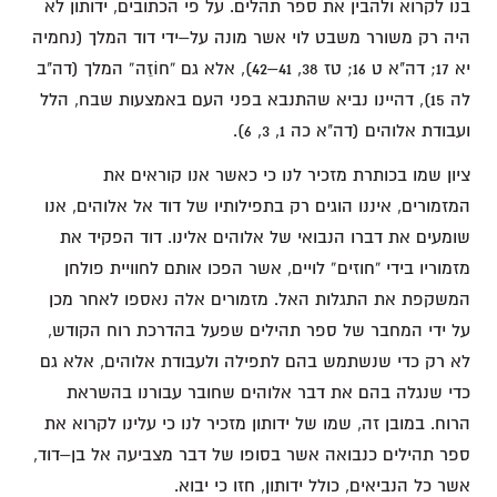
בנו לקרוא ולהבין את ספר תהלים. על פי הכתובים, ידותון לא
היה רק משורר משבט לוי אשר מונה על–ידי דוד המלך (נחמיה
יא 17; דה"א ט 16; טז 38, 41–42), אלא גם “חוֹזֵה” המלך (דה"ב
לה 15), דהיינו נביא שהתנבא בפני העם באמצעות שבח, הלל
ועבודת אלוהים (דה"א כה 1, 3, 6).
ציון שמו בכותרת מזכיר לנו כי כאשר אנו קוראים את
המזמורים, איננו הוגים רק בתפילותיו של דוד אל אלוהים, אנו
שומעים את דברו הנבואי של אלוהים אלינו. דוד הפקיד את
מזמוריו בידי “חוזים” לויים, אשר הפכו אותם לחוויית פולחן
המשקפת את התגלות האל. מזמורים אלה נאספו לאחר מכן
על ידי המחבר של ספר תהילים שפעל בהדרכת רוח הקודש,
לא רק כדי שנשתמש בהם לתפילה ולעבודת אלוהים, אלא גם
כדי שנגלה בהם את דבר אלוהים שחובר עבורנו בהשראת
הרוח. במובן זה, שמו של ידותון מזכיר לנו כי עלינו לקרוא את
ספר תהילים כנבואה אשר בסופו של דבר מצביעה אל בן–דוד,
אשר כל הנביאים, כולל ידותון, חזו כי יבוא.