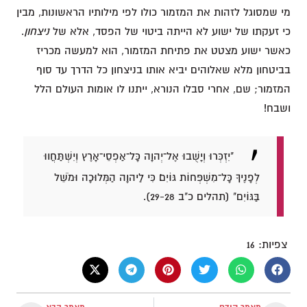
מי שמסוגל לזהות את המזמור כולו לפי מילותיו הראשונות, מבין
כי זעקתו של ישוע לא הייתה ביטוי של הפסד, אלא של
ניצחון
.
כאשר ישוע מצטט את פתיחת המזמור, הוא למעשה מכריז
בביטחון מלא שאלוהים יביא אותו בניצחון כל הדרך עד סוף
המזמור; שם, אחרי סבלו הנורא, ייתנו לו אומות העולם הלל
ושבח!
"יִזְכְּרוּ וְיָשֻׁבוּ אֶל־יְהוָה כָּל־אַפְסֵי־אָרֶץ וְיִשְׁתַּחֲווּ
לְפָנֶיךָ כָּל־מִשְׁפְּחוֹת גּוֹיִם׃ כִּי לַיהוָה הַמְּלוּכָה וּמֹשֵׁל
בַּגּוֹיִם" (תהלים כ"ב 29-28).
צפיות:
16