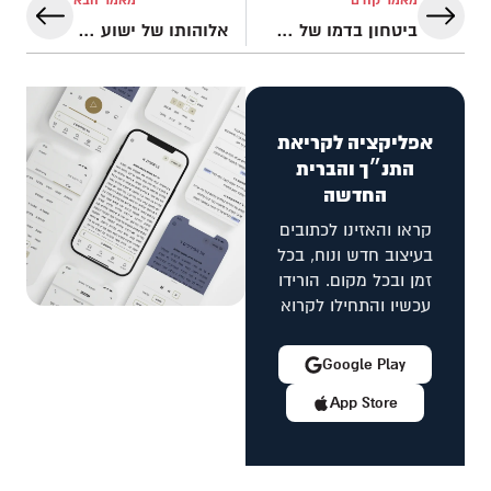
מאמר קודם
מאמר הבא
ביטחון בדמו של שה האלוהים
אלוהותו של ישוע על פי מתי וזכריה
אפליקציה לקריאת
התנ״ך והברית
החדשה
קראו והאזינו לכתובים
בעיצוב חדש ונוח, בכל
זמן ובכל מקום. הורידו
עכשיו והתחילו לקרוא
Google Play
App Store