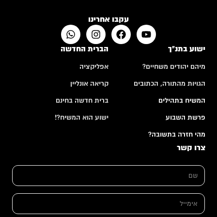
עקבו אחרינו
ישוע בתנ"ך
הברית החדשה
מיהם יהודים משחיים?
אפליקציה
הגויות מהתורה, הכתובים
קריאה אונליין
המשיח בתהילים
ברית חדשה בחינם
פרשת השבוע
ישוע הוא המשיח?!
מהי חזרה בתשובה?
צרו קשר
ש
ש
ם
ם
א
*
י
מ
א
י
י
י
מ