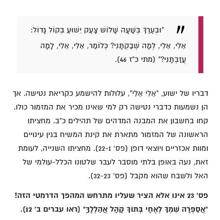
"וּבְעֶרֶךְ בְּשָׁעָה שָׁלוֹשׁ צָעַק יֵשׁוּעַ בְּקוֹל גָּדוֹל:
אֵלִי, אֵלִי, לְמָה שְׁבַקְתָּנִי? כְּלוֹמַר, אֵלִי, אֵלִי, לָמָה
עֲזַבְתָּנִי?" (מתי כ"ז 46).
דבריו של ישוע, "אֵלִי אֵלִי", עלולות להישמע כקריאת נטישה. אך
הן נשמעות כדברי נטישה רק למי שאינו מכיר את המזמור כולו.
קחו בחשבון את המבנה המדהים של תהילים כ"ב. מחציתו
הראשונה של המזמור מתארת את קינת המשיח בגין עינויים
ומוות אכזריים ויוצאי דופן (פס' 22-1). מחציתו השנייה, לעומת
זאת, נעה באופן בלתי מוסבר לעבר שלטונו הכלל-עולמי של
האל ולשבח שהוא מקבל (פס' 32-23).
פס' 23 אינו אלא הציר שעליו מתרחש המהפך הדרמטי הזה!
"אֲסַפְּרָה שִׁמְךָ לְאֶחָי בְּתוֹךְ קָהָל אֲהַלְלֶךָּ" (ראו עברים ב' 12).