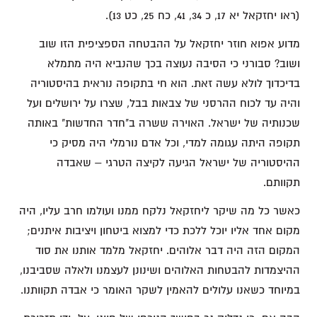
(ראו יחזקאל יא 17, כ 34, 41, כח 25, כט 13).
מדוע אפוא חוזר יחזקאל על ההבטחה הספציפית הזו שוב
ושוב? סבורני כי הסיבה נעוצה בכך שהנביא היה מתמלא
בדיכדוך לולא עשה זאת. הוא חי בתקופה נוראית בהיסטוריה
והיה עד לכוח ההרסני של צבאות בבל, שצרו על ירושלים ועל
שכנותיה של ישראל. האוירה ששרה ב"חדר החדשות" באותה
תקופה היתה עגומה למדי, וכל אדם נורמלי היה מסיק כי
ההיסטוריה של ישראל הגיעה לקיצה הטרגי – שאבדה
תקוותם.
כאשר כל מה שיקר ליחזקאל נלקח ממנו ועולמו חרב עליו, היה
מקום אחד אליו יוכל ללכת כדי למצוא ביטחון ויציבות איתנים;
המקום הזה היה דבר אלוהים. יחזקאל מלמד אותנו את סוד
ההיצמדות להבטחות האלוהים ושינונן לעצמנו ולאלה שסביבנו,
במיוחד כשאנו עלולים להאמין לשקר האומר כי אבדה תקוותנו.