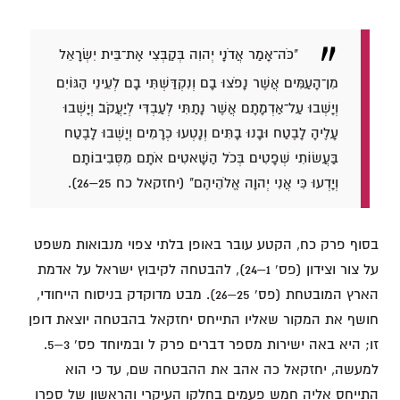
"כֹּה־אָמַר אֲדֹנָי יְהוִה בְּקַבְּצִי אֶת־בֵּית יִשְׂרָאֵל
מִן־הָעַמִּים אֲשֶׁר נָפֹצוּ בָם וְנִקְדַּשְׁתִּי בָם לְעֵינֵי הַגּוֹיִם
וְיָשְׁבוּ עַל־אַדְמָתָם אֲשֶׁר נָתַתִּי לְעַבְדִּי לְיַעֲקֹב׃ וְיָשְׁבוּ
עָלֶיהָ לָבֶטַח וּבָנוּ בָתִּים וְנָטְעוּ כְרָמִים וְיָשְׁבוּ לָבֶטַח
בַּעֲשׂוֹתִי שְׁפָטִים בְּכֹל הַשָּׁאטִים אֹתָם מִסְּבִיבוֹתָם
וְיָדְעוּ כִּי אֲנִי יְהוָה אֱלֹהֵיהֶם" (יחזקאל כח 25–26).
בסוף פרק כח, הקטע עובר באופן בלתי צפוי מנבואות משפט
על צור וצידון (פס' 1–24), להבטחה לקיבוץ ישראל על אדמת
הארץ המובטחת (פס' 25–26). מבט מדוקדק בניסוח הייחודי,
חושף את המקור שאליו התייחס יחזקאל בהבטחה יוצאת דופן
זו; היא באה ישירות מספר דברים פרק ל ובמיוחד פס' 3–5.
למעשה, יחזקאל כה אהב את ההבטחה שם, עד כי הוא
התייחס אליה חמש פעמים בחלקו העיקרי והראשון של ספרו