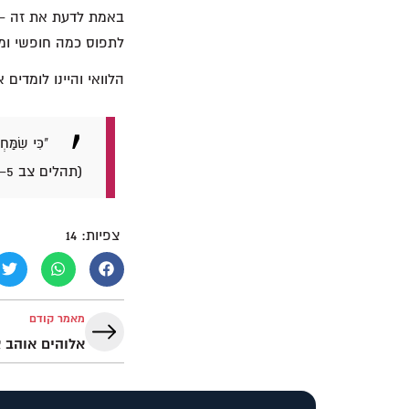
באמת לדעת את זה – כ
לתפוס כמה חופשי ומש
הלוואי והיינו לומדי
"כִּי שִׂמַּח
(תהלים צב 5–6).
צפיות:
14
מאמר קודם
אלוהים אוהב 