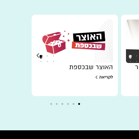
ר
האוצר שבכספת
למען מי 
לקריאה
לקריאה