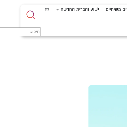
ים משיחיים
יֵשׁוּעַ והברית החדשה