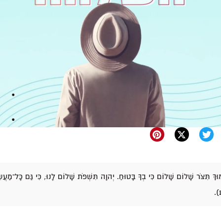
ּךְ תִּצֹּר שָׁלוֹם שָׁלוֹם כִּי בְךָ בָּטוּחַ. יְהוָה תִּשְׁפֹּת שָׁלוֹם לָנוּ, כִּי גַּם כָּל־מַעֲשֵׂינ