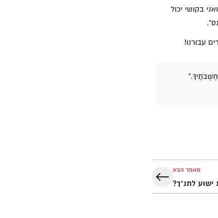
י בקושי יכול
ס".
ם עבורנו!
חְשְׁבֹתֶיךָ."
מאמר הבא
 ישוע לתנ"ך?