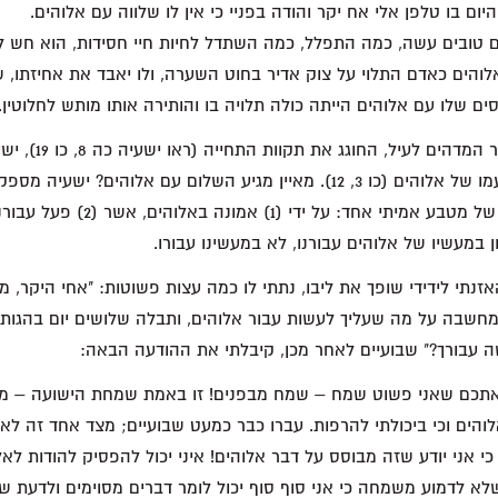
ם בו טלפן אלי אח יקר והודה בפניי כי אין לו שלווה עם אלוהים.
טובים עשה, כמה התפלל, כמה השתדל לחיות חיי חסידות, הוא חש ל
אלוהים כאדם התלוי על צוק אדיר בחוט השערה, ולו יאבד את אחיזתו, 
ם שלו עם אלוהים הייתה כולה תלויה בו והותירה אותו מותש לחלוטין.
אך שלוש פעמים בשיר ה
המושלם אשר ניתן לעמו של אלוהים (כו 3, 12). מאיין מגיע השלום עם אלוהים
התבוננות בשני צדדיו של מטבע אמיתי אחד: ע
 במעשיו של אלוהים עבורנו, לא במעשינו עבורו.
נתי לידידי שופך את ליבו, נתתי לו כמה עצות פשוטות: "אחי היקר, 
שבה על מה שעליך לעשות עבור אלוהים, ותבלה שלושים יום בהגות 
 עבורך?" שבועיים לאחר מכן, קיבלתי את ההודעה הבאה:
ף אתכם שאני פשוט שמח – שמח מבפנים! זו באמת שמחת הישועה – 
הים וכי ביכולתי להרפות. עברו כבר כמעט שבועיים; מצד אחד זה לא 
י אני יודע שזה מבוסס על דבר אלוהים! איני יכול להפסיק להודות לא
 שלא לדמוע משמחה כי אני סוף סוף יכול לומר דברים מסוימים ולדעת 