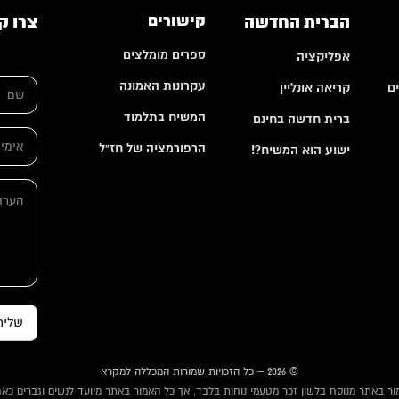
הברית החדשה
קישורים
צרו ק
ספרים מומלצים
אפליקציה
א
ש
י
עקרונות האמונה
ם
קריאה אונליין
ם
מ
*
י
המשיח בתלמוד
ברית חדשה בחינם
י
א
ל
הרפורמציה של חז"ל
י
ישוע הוא המשיח?!
ה
מ
ע
י
ה
ר
י
ע
ו
ל
ר
ת
*
ו
ה
ת
ע
ר
ו
ת
שליח
© 2026 – כל הזכויות שמורות המכללה למקרא
ור באתר מנוסח בלשון זכר מטעמי נוחות בלבד, אך כל האמור באתר מיועד לנשים וגברים כאח