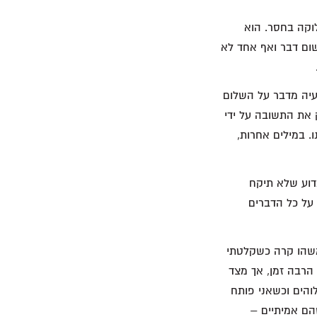
וקה בחסר. הוא
שום דבר ואף אחד לא
מדהים לעיל, החוגג את תקוות התחייה (ראו ישעיה כה 8, כו 19), ישעיה מדבר על השלום
? ישעיה מספק את התשובה על ידי
ל ידי (1) אמונה באלוהים, אשר (2) פעל עבורנו. במילים אחרות,
מדוע שלא תיקח
על כל הדברים
משהו קרה כשקלטתי
הרבה זמן, אך מצד
לוהים וכשאני פותח
שהם אמיתיים –