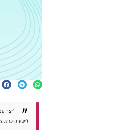
"יֵצֶר סָמו
(ישעיה כו 3, 12).