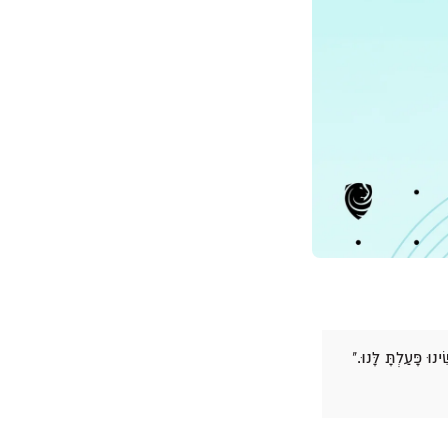
וּ פָּעַלְתָּ לָּנוּ."