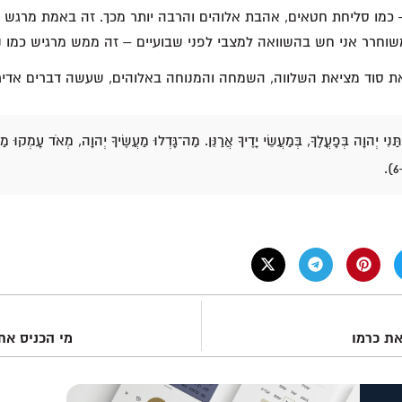
מו סליחת חטאים, אהבת אלוהים והרבה יותר מכך. זה באמת מרגש ואנ
וחרר אני חש בהשוואה למצבי לפני שבועיים – זה ממש מרגיש כמו נ
ם את סוד מציאת השלווה, השמחה והמנוחה באלוהים, שעשה דברים אדירי
ְתַּנִי יְהוָה בְּפָעֳלֶךָ, בְּמַעֲשֵׂי יָדֶיךָ אֲרַנֵּן. מַה־גָּדְלוּ מַעֲשֶׂיךָ יְהוָה, מְאֹד עָמְקוּ מַ
את כרמו
מי הכניס את