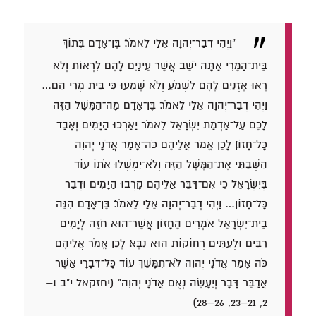
"וַיְהִי דְבַר־יְהוָה אֵלַי לֵאמֹר׃ בֶּן־אָדָם בְּתוֹךְ
בֵּית־הַמֶּרִי אַתָּה יֹשֵׁב אֲשֶׁר עֵינַיִם לָהֶם לִרְאוֹת וְלֹא
רָאוּ אָזְנַיִם לָהֶם לִשְׁמֹעַ וְלֹא שָׁמֵעוּ כִּי בֵּית מְרִי הֵם…
וַיְהִי דְבַר־יְהוָה אֵלַי לֵאמֹר׃ בֶּן־אָדָם מָה־הַמָּשָׁל הַזֶּה
לָכֶם עַל־אַדְמַת יִשְׂרָאֵל לֵאמֹר יַאַרְכוּ הַיָּמִים וְאָבַד
כָּל־חָזוֹן׃ לָכֵן אֱמֹר אֲלֵיהֶם כֹּה־אָמַר אֲדֹנָי יְהוִה
הִשְׁבַּתִּי אֶת־הַמָּשָׁל הַזֶּה וְלֹא־יִמְשְׁלוּ אֹתוֹ עוֹד
בְּיִשְׂרָאֵל כִּי אִם־דַּבֵּר אֲלֵיהֶם קָרְבוּ הַיָּמִים וּדְבַר
כָּל־חָזוֹן… וַיְהִי דְבַר־יְהוָה אֵלַי לֵאמֹר׃ בֶּן־אָדָם הִנֵּה
בֵית־יִשְׂרָאֵל אֹמְרִים הֶחָזוֹן אֲשֶׁר־הוּא חֹזֶה לְיָמִים
רַבִּים וּלְעִתִּים רְחוֹקוֹת הוּא נִבָּא׃ לָכֵן אֱמֹר אֲלֵיהֶם
כֹּה אָמַר אֲדֹנָי יְהוִה לֹא־תִמָּשֵׁךְ עוֹד כָּל־דְּבָרָי אֲשֶׁר
אֲדַבֵּר דָּבָר וְיֵעָשֶׂה נְאֻם אֲדֹנָי יְהוִה" (יחזקאל י"ב 1–
2, 21–23, 26–28)