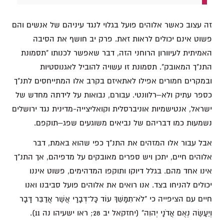
זה עצוב כאשר אלוהים פועל בגלוי לנגד עיניהם של אנשים והם
פשוט אינם יכולים לראות זאת. פרק יב חושף את הסיבה
האמיתית לעיוורון הרוחני הזה, דבר שאפשר לכנותו "תסמונת
התנ"ך המאובק". תסמונת זו עשויה להוביל לאגנוסטיות
ובמקרים חמורים אפילו לאתאיזם בקרב אלו המתייחסים לתנ"ך
כספר עתיק ולא–רלוונטי. עבורם, נבואות על לידתה מחדש של
ישראל, אנטישמיות אוניברסלית וקואליצייה-מדינית נגד ירושלים
נשמעות כמו דבריהם של נביאים משוגעים שפג–תוקפם.
אבל עבור אלו המזהים את התנ"ך כפי שהוא באמת, דבר
אלוהים חיים, יתכן ויש ספרים מאובקים על מדפיהם, אך התנ"ך
אינו אחד מהם. בגלל דיוקו ותוקפו המדהימים, פשוט איננו
יכולים להניחו בצד. אנו רואים את אלוהים פועל סביבנו ואנו
חיים עם הציפייה כי "לֹא־תִמָּשֵׁךְ עוֹד כָּל־דְּבָרָי אֲשֶׁר אֲדַבֵּר דָּבָר
וְיֵעָשֶׂה נְאֻם אֲדֹנָי יְהוִה" (יחזקאל יב 28; ראו ישעיהו נה 11).