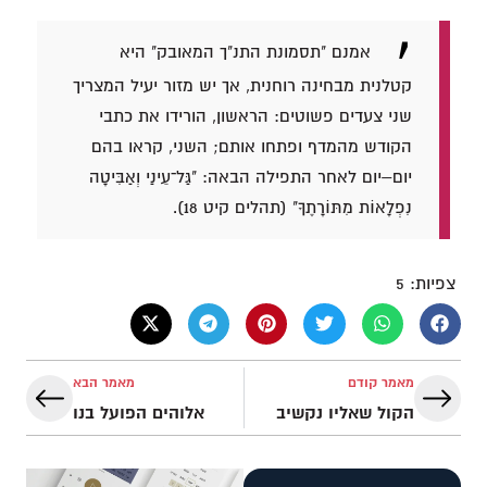
אמנם "תסמונת התנ"ך המאובק" היא
קטלנית מבחינה רוחנית, אך יש מזור יעיל המצריך
שני צעדים פשוטים: הראשון, הורידו את כתבי
הקודש מהמדף ופתחו אותם; השני, קראו בהם
יום–יום לאחר התפילה הבאה: "גַּל־עֵינַי וְאַבִּיטָה
נִפְלָאוֹת מִתּוֹרָתֶךָ" (תהלים קיט 18).
צפיות:
5
מאמר קודם
מאמר הבא
הקול שאליו נקשיב
אלוהים הפועל בנו