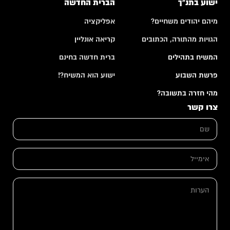
ישוע בתנ"ך
הברית החדשה
מיהם יהודים משחיים?
אפליקציה
הגויות מהתורה, הכתובים
קריאה אונליין
המשיח בתהילים
ברית חדשה בחינם
פרשת השבוע
ישוע הוא המשיח?!
מהי חזרה בתשובה?
צרו קשר
ש
ם
*
ש
א
ם
י
א
מ
י
י
מ
ה
י
י
ע
ל
י
ר
*
ל
ו
ש
ת
ם