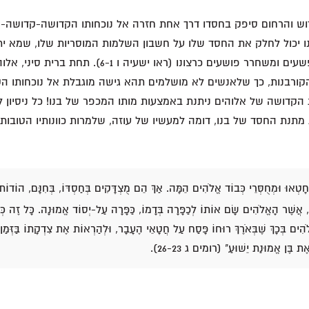
וש והרחום סיפק בחסדו דרך אחת חזרה אל נוכחותו הקדושה-קדושה-קד
נו יכול לחלק את החסד שלו על חשבון השלמות המוסריות שלו, שמא י
בלתי-צודק המוחל לפשעים ומשחרר פושעים כרצונו (ראו ישעיה ו
רבנות, כך שלאנשים לא מושלמים תהא גישה מוגבלת אל נוכחותו הקד
 הקדושה של אלוהים ניתנת באמצעות מותו המכפר של בנו! כל ניסיון ל
מתנת החסד של בנו, דומה למעשיו של עוזה, שלמרות כוונותיו הטובות ב
 חָטְאוּ וּמְחֻסְּרֵי כְּבוֹד אֱלֹהִים הֵמָּה. אַךְ הֵם מֻצְדָּקִים בְּחַסְדּוֹ, בְּחִנָּם, הוֹדוֹת
וּעַ, אֲשֶׁר הָאֱלֹהִים שָׂם אוֹתוֹ לְכַפָּרָה בְּדָמוֹ, כַּפָּרָה עַל-יְסוֹד אֱמוּנָה. כָּל זֶה כ
הִים בְּכָךְ שֶׁבְּאֹרֶךְ רוּחוֹ פָּסַח עַל חֲטָאֵי הֶעָבָר, וּלְהַרְאוֹת אֶת צִדְקָתוֹ בַּזְּמַן
ת בֶּן אֱמוּנַת יֵשׁוּעַ" (רומים ג 26-23).