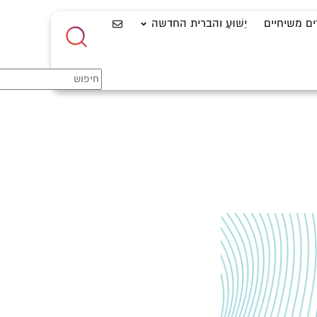
ים משיחיים
יֵשׁוּעַ והברית החדשה