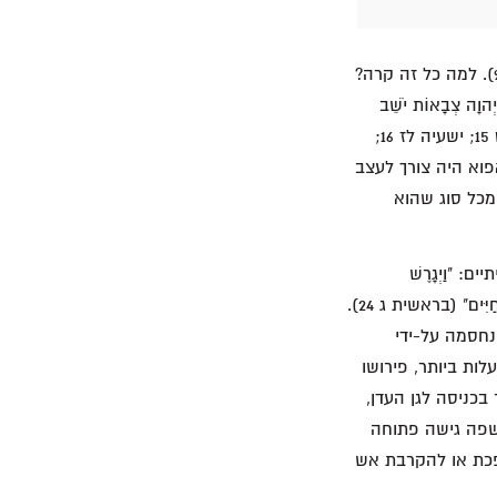
מותו של עוזה באירוע משמח שכזה היה בלתי צפוי ואיום כאחד, במיוחד עבור דוד (ראו פס' 9). למה כל זה קרה?
קשור לניסוח הייחודי המתאר את אלוהים, בפס' 2: "שֵׁם יְהוָה צְבָאוֹת יֹשֵׁב
הַכְּרֻבִים עָלָיו". ניסוח מעין זה מופיע שש פעמים בכתובים (ראו שמ"א ד 4; שמ"ב ו 2; מל"ב יט 15; ישעיה לז 16;
דוע אפוא היה צורך לעצב
מכל סוג שהוא
"וַיְגָרֶשׁ
אֶת־הָאָדָם וַיַּשְׁכֵּן מִקֶּדֶם לְגַן־עֵדֶן אֶת־הַכְּרֻבִים וְאֵת לַהַט הַחֶרֶב הַמִּתְהַפֶּכֶת לִשְׁמֹר אֶת־דֶּרֶךְ עֵץ הַחַיִּים" (בראשית ג 24).
נחסמה על-ידי
לות ביותר, פירושו
כניסה לגן העדן,
חשפה גישה פתוחה
הפכת או להקרבת אש