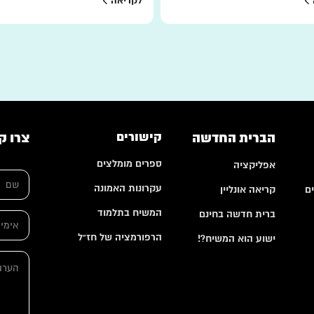
לקריאה
הברית החדשה
קישורים
צרו ק
ספרים מומלצים
אפליקציה
ש
ם
עקרונות האמונה
ם
קריאה אונליין
*
המשיח בתלמוד
ברית חדשה בחינם
א
י
הרפורמציה של חז"ל
ישוע הוא המשיח?!
מ
ש
י
ה
ם
י
ע
*
ל
ר
ש
*
ו
ם
ת