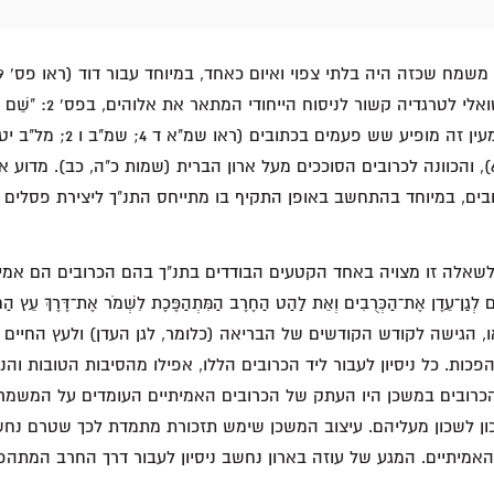
לטעמי, הרמז הטקסטואלי לטרגדיה 
תהלים פ 2; דה"א יג 6), והכוונה לכרובים הסוככים מעל ארון הברית (שמות כ"ה, כב). מ
ים, במיוחד בהתחשב באופן התקיף בו מתייחס התנ"ך ליצירת פסלים 
אלה זו מצויה באחד הקטעים הבודדים בתנ"ך בהם הכרובים הם אמיתיים: 
 הגישה לקודש הקודשים של הבריאה (כלומר, לגן העדן) ולעץ החיים 
כות. כל ניסיון לעבור ליד הכרובים הללו, אפילו מהסיבות הטובות והנע
כרובים במשכן היו העתק של הכרובים האמיתיים העומדים על המשמר ב
נכון לשכון מעליהם. עיצוב המשכן שימש תזכורת מתמדת לכך שטרם נ
 האמיתיים. המגע של עוזה בארון נחשב ניסיון לעבור דרך החרב המת