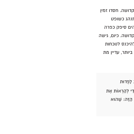
ושה. חסדו זמין
תנהג כשופט
 6-1). תחת ברית סיני, אלוהים סיפק כפרה
ושה. כיום, גישה
היכנס לנוכחות
יותר, עדיין מת
 לַפְּדוּת
ְּדֵי לְהַרְאוֹת אֶת
 הַזֶּה: שֶׁהוּא