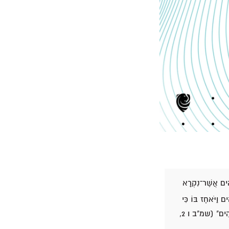
ֹהִים אֲשֶׁר־נִקְרָא
 וַיֹּאחֶז בּוֹ כִּי
שָׁמְטוּ הַבָּקָר׃ וַיִּחַר־אַף יְהוָה בְּעֻזָּה וַיַּכֵּהוּ שָׁם הָאֱלֹהִים עַל־הַשַּׁל וַיָּמָת שָׁם עִם אֲרוֹן הָאֱלֹהִים" (שמ"ב ו 2,