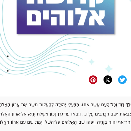
ַיֵּלֶךְ דָּוִד וְכָל־הָעָם אֲשֶׁר אִתּוֹ, מִבַּעֲלֵי יְהוּדָה לְהַעֲלוֹת מִשָּׁם אֵת אֲרוֹן הָאֱל
אוֹת יֹשֵׁב הַכְּרֻבִים עָלָיו… וַיָּבֹאוּ עַד־גֹּרֶן נָכוֹן וַיִּשְׁלַח עֻזָּא אֶל־אֲרוֹן הָאֱלֹהִים