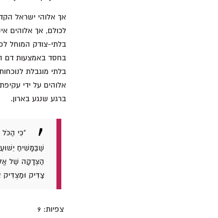
אך אלוהי ישראל הקד
לכולם, אך אלוהים אי
בחסד באמצעות דם הקו
בלתי מוגבלת לנוכחות
אלוהים על ידי עקיפת 
ברגע שנגע בארון.
"כִּי הַכֹּל
שֶׁבַּמָּשִׁיחַ יֵשׁ
הַצְּדָקָה שֶׁל אֱלֹ
צַדִּיק וּמַצְדִּיק אֶ
צפיות:
9