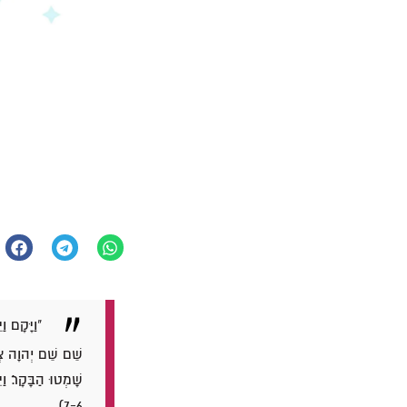
"וַיָּקָם ו
שֵׁם שֵׁם יְהוָה צְבָ
7-6).