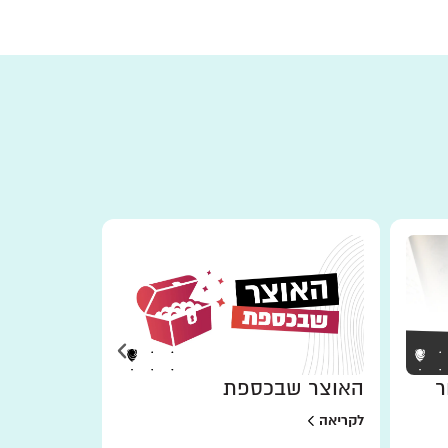
ר
האוצר שבכספת
למען מי 
לקריאה
לקריאה