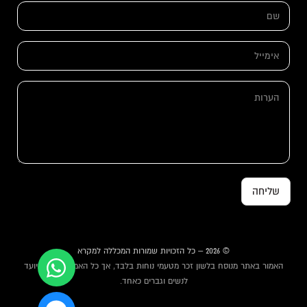
ש
ם
*
א
י
מ
*
י
ה
א
י
ע
י
ל
ר
מ
*
ו
י
ת
י
ל
א
י
מ
שליחה
י
י
ל
© 2026 – כל הזכויות שמורות המכללה למקרא
האמור באתר מנוסח בלשון זכר מטעמי נוחות בלבד, אך כל האמור באתר מיועד
לנשים וגברים כאחד.