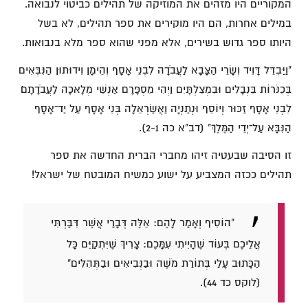
המקוריים היו מזהים את המוזיקה של תהילים כביטוי לנבואה.
במילים אחרות, הם היו מוקירים את ספר תהילים, לא בשל
היותו ספר גדוש בשירים, אלא מפני שהוא ספר מלא בנבואות.
"וַיַּבְדֵּל דָּוִיד וְשָׂרֵי הַצָּבָא לַעֲבֹדָה לִבְנֵי אָסָף וְהֵימָן וִידוּתוּן הַנִּבְּאִים
בְּכִנֹּרוֹת בִּנְבָלִים וּבִמְצִלְתָּיִם וַיְהִי מִסְפָּרָם אַנְשֵׁי מְלָאכָה לַעֲבֹדָתָם׃
לִבְנֵי אָסָף זַכּוּר וְיוֹסֵף וּנְתַנְיָה וַאֲשַׂרְאֵלָה בְּנֵי אָסָף עַל יַד־אָסָף
הַנִּבָּא עַל־יְדֵי הַמֶּלֶךְ" (דב"א כה 2-1).
זו הסיבה שבעטיה זיהו מחברי הברית החדשה את ספר
תהילים ככזה המצביע על ישוע כמשיח המובטח של ישראל!
"הוֹסִיף וְאָמַר לָהֶם: אֵלֶּה דְּבָרַי אֲשֶׁר דִּבַּרְתִּי
אֲלֵיכֶם בְּעוֹד שֶׁהָיִיתִי עִמָּכֶם: צָרִיךְ שֶׁיִּתְקַיֵּם כָּל
הַכָּתוּב עָלַי בְּתוֹרַת מֹשֶׁה וּבַנְּבִיאִים וּבַתְּהִלִּים"
(לוקס כד 44).