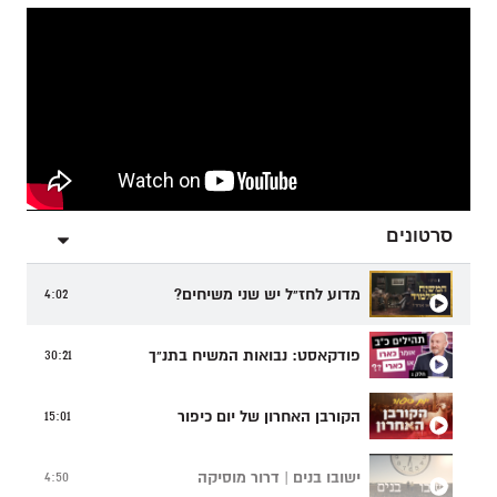
סרטונים
מדוע לחז"ל יש שני משיחים?
4:02
פודקאסט: נבואות המשיח בתנ"ך
30:21
הקורבן האחרון של יום כיפור
15:01
ישובו בנים | דרור מוסיקה
4:50