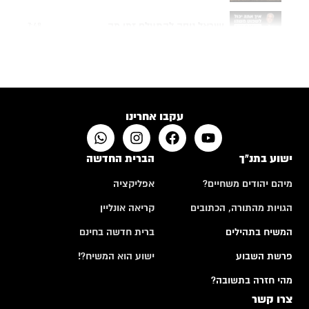
ישראל ניסה להתעלם זמן מה...
7:48
תפילה של אם שכולה
4:24
האם לבני אדם יש רצון חופשי?
10:50
עקבו אחרינו
ישוע בתנ"ך
הברית החדשה
מיהם יהודים משחיים?
אפליקציה
הגויות מהתורה, הכתובים
קריאה אונליין
המשיח בתהילים
ברית חדשה בחינם
פרשת השבוע
ישוע הוא המשיח?!
מהי חזרה בתשובה?
צרו קשר